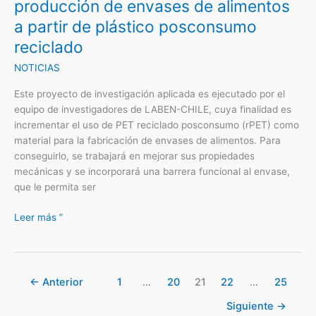
producción de envases de alimentos
alimentos
a partir de plástico posconsumo
a
reciclado
partir
de
NOTICIAS
plástico
posconsumo
Este proyecto de investigación aplicada es ejecutado por el
reciclado
equipo de investigadores de LABEN-CHILE, cuya finalidad es
incrementar el uso de PET reciclado posconsumo (rPET) como
material para la fabricación de envases de alimentos. Para
conseguirlo, se trabajará en mejorar sus propiedades
mecánicas y se incorporará una barrera funcional al envase,
que le permita ser
Leer más ”
←
Anterior
1
…
20
21
22
…
25
Siguiente
→