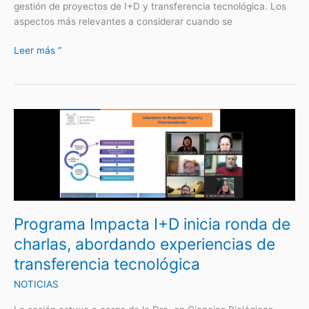
gestión de proyectos de I+D y transferencia tecnológica. Los
aspectos más relevantes a considerar cuando se
Leer más ”
Programa
Impacta
I+D
inicia
ronda
de
charlas,
Programa Impacta I+D inicia ronda de
abordando
experiencias
charlas, abordando experiencias de
de
transferencia tecnológica
transferencia
tecnológica
NOTICIAS