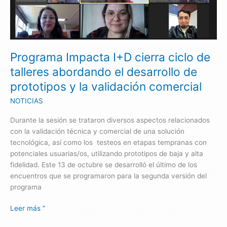
cierra
ciclo
de
talleres
Programa Impacta I+D cierra ciclo de
abordando
el
talleres abordando el desarrollo de
desarrollo
prototipos y la validación comercial
de
prototipos
NOTICIAS
y
Durante la sesión se trataron diversos aspectos relacionados
la
con la validación técnica y comercial de una solución
validación
tecnológica, así como los testeos en etapas tempranas con
comercial
potenciales usuarias/os, utilizando prototipos de baja y alta
fidelidad. Este 13 de octubre se desarrolló el último de los
encuentros que se programaron para la segunda versión del
programa
Leer más ”