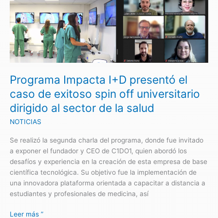
Programa
Impacta
I+D
presentó
el
caso
de
Programa Impacta I+D presentó el
exitoso
spin
caso de exitoso spin off universitario
off
dirigido al sector de la salud
universitario
dirigido
NOTICIAS
al
Se realizó la segunda charla del programa, donde fue invitado
sector
a exponer el fundador y CEO de C1DO1, quien abordó los
de
desafíos y experiencia en la creación de esta empresa de base
la
científica tecnológica. Su objetivo fue la implementación de
salud
una innovadora plataforma orientada a capacitar a distancia a
estudiantes y profesionales de medicina, así
Leer más ”