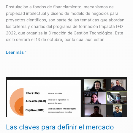
Sensing,
Postulación a fondos de financiamiento, mecanismos de
spin
propiedad intelectual y diseño de modelo de negocios para
off
proyectos científicos, son parte de las temáticas que abordan
que
los talleres y charlas del programa de formación Impacta I+D
surgió
2022, que organiza la Dirección de Gestión Tecnológica. Este
en
ciclo cerrará el 13 de octubre, por lo cual aún están
la
Usach
Leer más ”
Las
claves
para
definir
el
mercado
objetivo
Las claves para definir el mercado
y
un