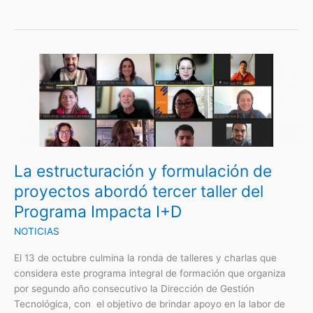
La
estructuración
y
formulación
de
proyectos
abordó
La estructuración y formulación de
tercer
taller
proyectos abordó tercer taller del
del
Programa Impacta I+D
Programa
Impacta
NOTICIAS
I+D
El 13 de octubre culmina la ronda de talleres y charlas que
considera este programa integral de formación que organiza
por segundo año consecutivo la Dirección de Gestión
Tecnológica, con el objetivo de brindar apoyo en la labor de