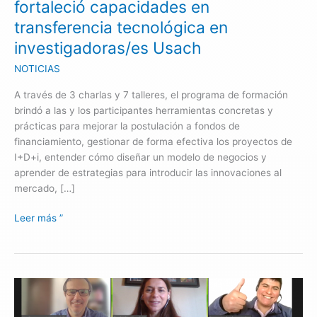
fortaleció capacidades en
en
transferencia tecnológica en
investigadoras/es
investigadoras/es Usach
Usach
NOTICIAS
A través de 3 charlas y 7 talleres, el programa de formación
brindó a las y los participantes herramientas concretas y
prácticas para mejorar la postulación a fondos de
financiamiento, gestionar de forma efectiva los proyectos de
I+D+i, entender cómo diseñar un modelo de negocios y
aprender de estrategias para introducir las innovaciones al
mercado, […]
Leer más ”
Programa
Impacta
I+D