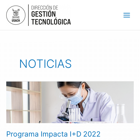
Ir
al
contenido
NOTICIAS
Programa
Impacta
I+D
2022
fortaleció
capacidades
en
Programa Impacta I+D 2022
transferencia
tecnológica