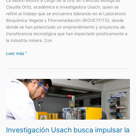
La sesión estuvo a cargo de la Dra. en Ciencias Biológicas
Claudia Ortiz, académica e investigadora Usach, quien se
refirió al trabajo que se encuentra liderando en el Laboratorio
Bioquímica Vegetal y Fitorremediación (BIOVETFITO), desde
donde se han potenciado un emprendimiento y proyectos de
transferencia tecnológica que han impactado positivamente a
la industria minera. Con
Leer más ”
Investigación
Usach
busca
impulsar
la
producción
de
Investigación Usach busca impulsar la
envases
de