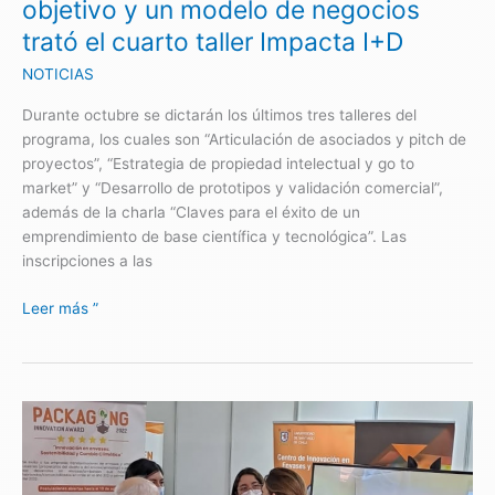
objetivo y un modelo de negocios
modelo
trató el cuarto taller Impacta I+D
de
negocios
NOTICIAS
trató
Durante octubre se dictarán los últimos tres talleres del
el
programa, los cuales son “Articulación de asociados y pitch de
cuarto
proyectos”, “Estrategia de propiedad intelectual y go to
taller
market” y “Desarrollo de prototipos y validación comercial”,
Impacta
además de la charla “Claves para el éxito de un
I+D
emprendimiento de base científica y tecnológica”. Las
inscripciones a las
Leer más ”
Laben
Chile
y
Co-