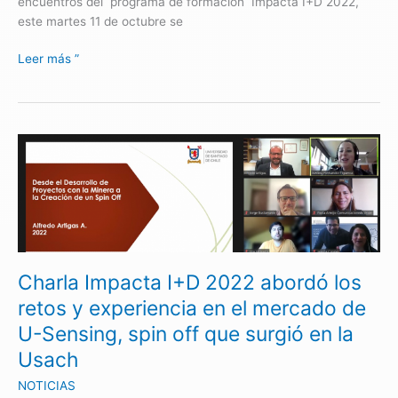
encuentros del programa de formación Impacta I+D 2022,
este martes 11 de octubre se
Leer más ”
Charla
Impacta
I+D
2022
abordó
los
retos
Charla Impacta I+D 2022 abordó los
y
experiencia
retos y experiencia en el mercado de
en
U-Sensing, spin off que surgió en la
el
Usach
mercado
de
NOTICIAS
U-