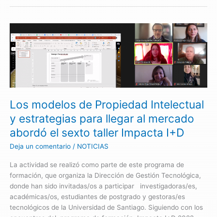
Los
modelos
de
Propiedad
Intelectual
y
estrategias
Los modelos de Propiedad Intelectual
para
llegar
y estrategias para llegar al mercado
al
abordó el sexto taller Impacta I+D
mercado
abordó
Deja un comentario
/
NOTICIAS
el
La actividad se realizó como parte de este programa de
sexto
formación, que organiza la Dirección de Gestión Tecnológica,
taller
donde han sido invitadas/os a participar investigadoras/es,
Impacta
académicas/os, estudiantes de postgrado y gestoras/es
I+D
tecnológicos de la Universidad de Santiago. Siguiendo con los