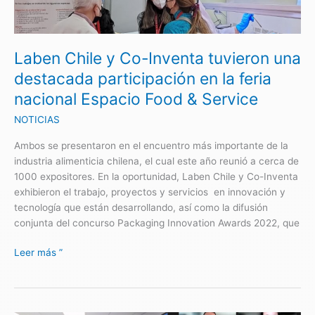
Inventa
tuvieron
una
Laben Chile y Co-Inventa tuvieron una
destacada
participación
destacada participación en la feria
en
nacional Espacio Food & Service
la
feria
NOTICIAS
nacional
Ambos se presentaron en el encuentro más importante de la
Espacio
industria alimenticia chilena, el cual este año reunió a cerca de
Food
1000 expositores. En la oportunidad, Laben Chile y Co-Inventa
&
exhibieron el trabajo, proyectos y servicios en innovación y
Service
tecnología que están desarrollando, así como la difusión
conjunta del concurso Packaging Innovation Awards 2022, que
Leer más ”