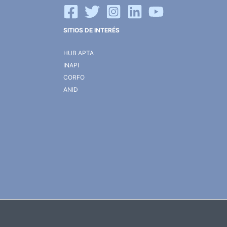
SITIOS DE INTERÉS
HUB APTA
INAPI
CORFO
ANID