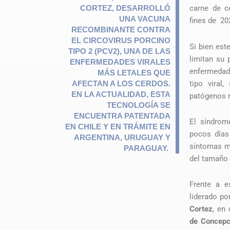
CORTEZ, DESARROLLÓ
carne de c
UNA VACUNA
fines de 20
RECOMBINANTE CONTRA
EL CIRCOVIRUS PORCINO
Si bien es
TIPO 2 (PCV2), UNA DE LAS
limitan su
ENFERMEDADES VIRALES
enfermedade
MÁS LETALES QUE
tipo viral
AFECTAN A LOS CERDOS.
EN LA ACTUALIDAD, ESTA
patógenos 
TECNOLOGÍA SE
ENCUENTRA PATENTADA
El síndrom
EN CHILE Y EN TRÁMITE EN
pocos días 
ARGENTINA, URUGUAY Y
síntomas m
PARAGUAY.
del tamaño d
Frente a e
liderado po
Cortez
, en
de Concepc