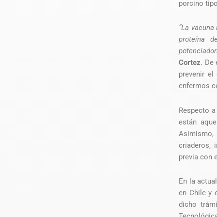
porcino ti
“La vacuna 
proteína d
potenciador
Cortez
. De
prevenir el
enfermos c
Respecto a 
están aquel
Asimismo,
criaderos, 
previa con 
En la actua
en Chile y 
dicho trám
Tecnológica