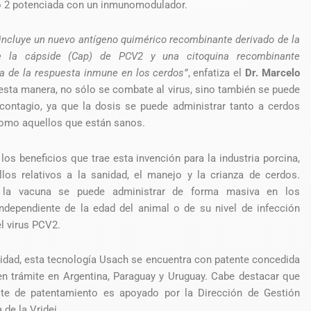
po 2 potenciada con un inmunomodulador.
incluye un nuevo antígeno quimérico recombinante derivado de la
e la cápside (Cap) de PCV2 y una citoquina recombinante
a de la respuesta inmune en los cerdos”
, enfatiza el
Dr. Marcelo
 esta manera,
no sólo se combate al virus, si
no también se puede
 contagio, ya que la dosis se puede administrar tanto a cerdos
omo aquellos que están sanos.
los beneficios que trae esta invención para la industria porcina,
los relativos a la sanidad, el manejo y la crianza de cerdos.
 la vacuna se puede administrar de forma masiva en los
independiente de la edad del animal o de su nivel de infección
el virus PCV2.
lidad, esta tecnología Usach se encuentra con patente concedida
en trámite en Argentina, Paraguay y Uruguay. Cabe destacar que
ite de patentamiento es apoyado por la Dirección de Gestión
 de la Vridei.