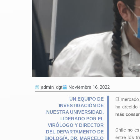
admin_dgt
Noviembre 16, 2022
UN EQUIPO DE
El mercado 
INVESTIGACIÓN DE
ha crecido
NUESTRA UNIVERSIDAD,
más consum
LIDERADO POR EL
VIRÓLOGO Y DIRECTOR
Chile no es
DEL DEPARTAMENTO DE
entre los t
BIOLOGÍA, DR. MARCELO