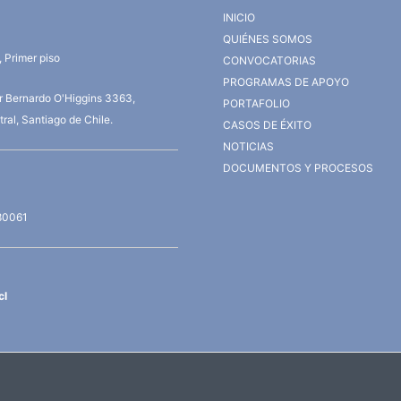
INICIO
QUIÉNES SOMOS
 Primer piso
CONVOCATORIAS
PROGRAMAS DE APOYO
or Bernardo O'Higgins 3363,
PORTAFOLIO
ral, Santiago de Chile.
CASOS DE ÉXITO
NOTICIAS
DOCUMENTOS Y PROCESOS
80061
cl