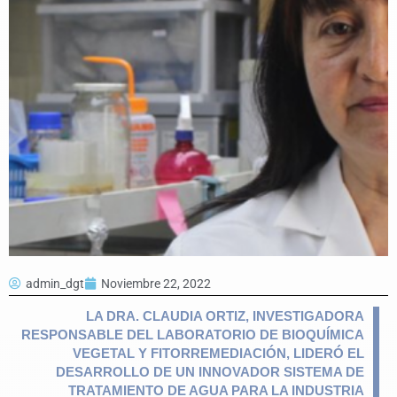
admin_dgt
Noviembre 22, 2022
LA DRA. CLAUDIA ORTIZ, INVESTIGADORA
RESPONSABLE DEL LABORATORIO DE BIOQUÍMICA
VEGETAL Y FITORREMEDIACIÓN, LIDERÓ EL
DESARROLLO DE UN INNOVADOR SISTEMA DE
TRATAMIENTO DE AGUA PARA LA INDUSTRIA