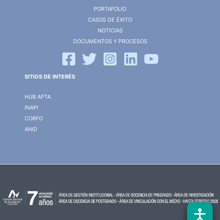
PORTAFOLIO
CASOS DE ÉXITO
NOTICIAS
DOCUMENTOS Y PROCESOS
SITIOS DE INTERÉS
HUB APTA
INAPI
CORFO
ANID