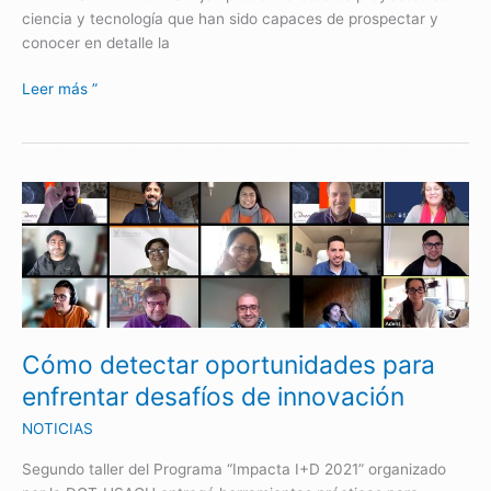
ciencia y tecnología que han sido capaces de prospectar y
conocer en detalle la
Leer más ”
Cómo
detectar
oportunidades
para
enfrentar
desafíos
de
Cómo detectar oportunidades para
innovación
enfrentar desafíos de innovación
NOTICIAS
Segundo taller del Programa “Impacta I+D 2021” organizado