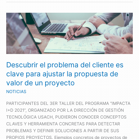
Descubrir
el
problema
del
cliente
es
clave
Descubrir el problema del cliente es
para
ajustar
clave para ajustar la propuesta de
la
valor de un proyecto
propuesta
de
NOTICIAS
valor
PARTICIPANTES DEL 3ER TALLER DEL PROGRAMA “IMPACTA
de
I+D 2021”, ORGANIZADO POR LA DIRECCIÓN DE GESTIÓN
un
TECNOLÓGICA USACH, PUDIERON CONOCER CONCEPTOS
proyecto
CLAVES Y HERRAMIENTA CONCRETAS PARA DETECTAR
PROBLEMAS Y DEFINIR SOLUCIONES A PARTIR DE SUS
PROPIOS PROYECTOS. Ejemplos concretos de proyectos de