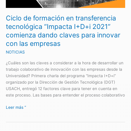
tecnológica
“Impacta
Ciclo de formación en transferencia
I+D+i
2021”
tecnológica “Impacta I+D+i 2021”
comienza
comienza dando claves para innovar
dando
con las empresas
claves
para
NOTICIAS
innovar
con
¿Cuáles son las claves a considerar a la hora de desarrollar un
las
trabajo colaborativo de innovación con las empresas desde la
empresas
Universidad? Primera charla del programa “Impacta I+D+i”
organizado por la Dirección de Gestión Tecnológica (DGT)
USACH, entregó 12 factores clave para tener en cuenta en
este proceso. Las bases para entender el proceso colaborativo
Leer más ”