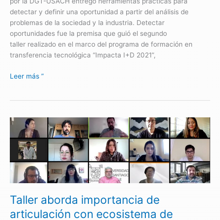
por la DGT-USACH entregó herramientas prácticas para
detectar y definir una oportunidad a partir del análisis de
problemas de la sociedad y la industria. Detectar
oportunidades fue la premisa que guió el segundo
taller realizado en el marco del programa de formación en
transferencia tecnológica “Impacta I+D 2021”,
Leer más ”
Taller
aborda
importancia
de
articulación
con
ecosistema
Taller aborda importancia de
de
investigación,
articulación con ecosistema de
desarrollo