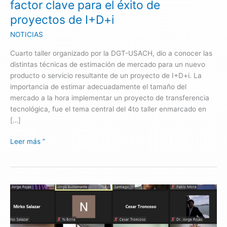
factor clave para el éxito de
el
proyectos de I+D+i
éxito
de
NOTICIAS
proyectos
Cuarto taller organizado por la DGT-USACH, dio a conocer las
de
distintas técnicas de estimación de mercado para un nuevo
I+D+i
producto o servicio resultante de un proyecto de I+D+i. La
importancia de estimar adecuadamente el tamaño del
mercado a la hora implementar un proyecto de transferencia
tecnológica, fue el tema central del 4to taller enmarcado en
[…]
Leer más ”
Talento,
innovación
y
propiedad