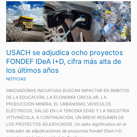
USACH
se
adjudica
ocho
proyectos
FONDEF
IDeA
USACH se adjudica ocho proyectos
I+D,
cifra
FONDEF IDeA I+D, cifra más alta de
más
los últimos años
alta
de
NOTICIAS
los
INNOVADORAS INICIATIVAS BUSCAN IMPACTAR EN ÁMBITOS
últimos
DE LA EDUCACIÓN, LA ECONOMÍA CIRCULAR, LA
años
PRODUCCIÓN MINERA, EL URBANISMO, VEHÍCULOS
ELÉCTRICOS, SALUD EN LA TERCERA EDAD Y LA INDUSTRIA
VITIVINÍCOLA. A CONTINUACIÓN, UN BREVE RESUMEN DE
LOS PROYECTOS ADJUDICADOS. Un salto significativo en el
indicador de adjudicaciones de proyectos Fondef IDeA I+D