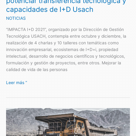
potenciar transferencia tecnológica y
de
capacidades de I+D Usach
I+D
Usach
NOTICIAS
“IMPACTA I+D 2021”, organizado por la Dirección de Gestión
Tecnológica USACH, contempla entre octubre y diciembre, la
realización de 4 charlas y 10 talleres con temáticas como
innovación empresarial, ecosistemas de I+D+i, propiedad
intelectual, desarrollo de negocios científicos y tecnológicos,
formulación y gestión de proyectos, entre otros. Mejorar la
calidad de vida de las personas
Leer más ”
XXII
SIMPOSIUM
DE
INGENIERÍA