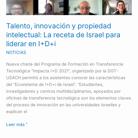
intelectual:
La
receta
Talento, innovación y propiedad
de
Israel
intelectual: La receta de Israel para
para
liderar en I+D+i
liderar
en
NOTICIAS
I+D+i
Nueva charla del Programa de Formación en Transferencia
Tecnológica “Impacta I+D 2021”, organizado por la DGT-
USACH permitió a los asistentes conocer las características
del “Ecosistema de I+D+i de Israel”. “Estudiantes,
investigadores y centros multidisciplinarios, apoyados por
oficinas de transferencia tecnológica son los elementos claves
del proceso de innovación en las universidades israelíes y
explican el
Leer más ”