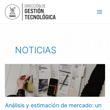
Ir
al
contenido
NOTICIAS
Análisis
y
estimación
de
mercado:
un
factor
Análisis y estimación de mercado: un
clave
para