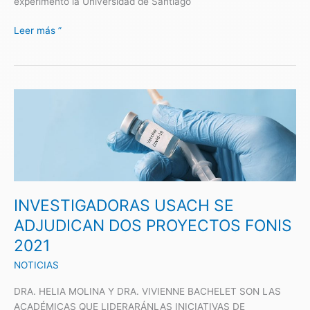
experimentó la Universidad de Santiago
Leer más ”
INVESTIGADORAS
USACH
SE
ADJUDICAN
DOS
PROYECTOS
FONIS
INVESTIGADORAS USACH SE
2021
ADJUDICAN DOS PROYECTOS FONIS
2021
NOTICIAS
DRA. HELIA MOLINA Y DRA. VIVIENNE BACHELET SON LAS
ACADÉMICAS QUE LIDERARÁNLAS INICIATIVAS DE