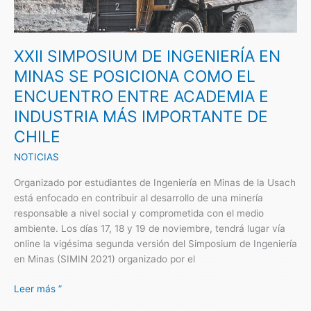
EN
MINAS
SE
POSICIONA
XXII SIMPOSIUM DE INGENIERÍA EN
COMO
MINAS SE POSICIONA COMO EL
EL
ENCUENTRO ENTRE ACADEMIA E
ENCUENTRO
ENTRE
INDUSTRIA MÁS IMPORTANTE DE
ACADEMIA
CHILE
E
NOTICIAS
INDUSTRIA
MÁS
Organizado por estudiantes de Ingeniería en Minas de la Usach
IMPORTANTE
está enfocado en contribuir al desarrollo de una minería
DE
responsable a nivel social y comprometida con el medio
CHILE
ambiente. Los días 17, 18 y 19 de noviembre, tendrá lugar vía
online la vigésima segunda versión del Simposium de Ingeniería
en Minas (SIMIN 2021) organizado por el
Leer más ”