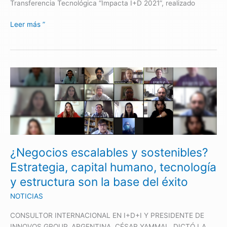
Transferencia Tecnológica “Impacta I+D 2021”, realizado
Leer más ”
¿Negocios
escalables
y
sostenibles?
Estrategia,
capital
humano,
¿Negocios escalables y sostenibles?
tecnología
y
Estrategia, capital humano, tecnología
estructura
y estructura son la base del éxito
son
la
NOTICIAS
base
CONSULTOR INTERNACIONAL EN I+D+I Y PRESIDENTE DE
del
INNOVOS GROUP, ARGENTINA, CÉSAR YAMMAL, DICTÓ LA