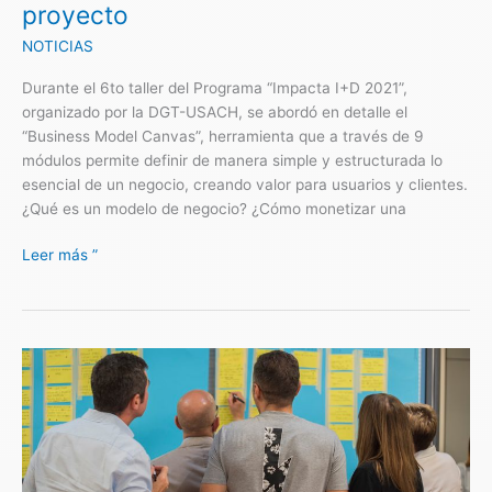
proyecto
clave
para
NOTICIAS
la
sostenibilidad
Durante el 6to taller del Programa “Impacta I+D 2021”,
de
organizado por la DGT-USACH, se abordó en detalle el
un
“Business Model Canvas”, herramienta que a través de 9
proyecto
módulos permite definir de manera simple y estructurada lo
esencial de un negocio, creando valor para usuarios y clientes.
¿Qué es un modelo de negocio? ¿Cómo monetizar una
Leer más ”
La
“co-
creación”
como
protagonista
en