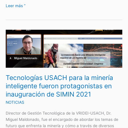
Leer más ”
Tecnologías
USACH
para
la
minería
inteligente
fueron
Tecnologías USACH para la minería
protagonistas
en
inteligente fueron protagonistas en
inauguración
inauguración de SIMIN 2021
de
SIMIN
NOTICIAS
2021
Director de Gestión Tecnológica de la VRIDEI-USACH, Dr.
Miguel Maldonado, fue el encargado de abordar los temas de
futuro que enfrenta la minería y cómo a través de diversos