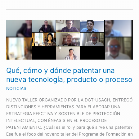
Qué,
cómo
y
dónde
patentar
una
nueva
Qué, cómo y dónde patentar una
tecnología,
nueva tecnología, producto o proceso
producto
o
NOTICIAS
proceso
NUEVO TALLER ORGANIZADO POR LA DGT-USACH, ENTREGÓ
DISTINCIONES Y HERRAMIENTAS PARA ELABORAR UNA
ESTRATEGIA EFECTIVA Y SOSTENIBLE DE PROTECCIÓN
INTELECTUAL, CON ÉNFASIS EN EL PROCESO DE
PATENTAMIENTO. ¿Cuál es el rol y para qué sirve una patente?
Ese fue el foco del noveno taller del Programa de Formación en