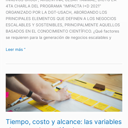
éxito
4TA CHARLA DEL PROGRAMA “IMPACTA I+D 2021”
ORGANIZADO POR LA DGT-USACH, ABORDANDO LOS
PRINCIPALES ELEMENTOS QUE DEFINEN A LOS NEGOCIOS
ESCALABLES Y SOSTENIBLES, PRINCIPALMENTE AQUELLOS
BASADOS EN EL CONOCIMIENTO CIENTÍFICO. ¿Qué factores
se requieren para la generación de negocios escalables y
Leer más ”
Tiempo,
costo
y
alcance:
las
variables
clave
Tiempo, costo y alcance: las variables
para
la