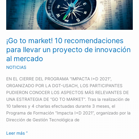
market!
10
recomendaciones
para
llevar
¡Go to market! 10 recomendaciones
un
proyecto
para llevar un proyecto de innovación
de
al mercado
innovación
NOTICIAS
al
mercado
EN EL CIERRE DEL PROGRAMA “IMPACTA I+D 2021”,
ORGANIZADO POR LA DGT-USACH, LOS PARTICIPANTES
PUDIERON CONOCER LOS ASPECTOS MÁS RELEVANTES DE
UNA ESTRATEGIA DE “GO TO MARKET”. Tras la realización de
10 talleres y 4 charlas efectuadas durante 3 meses, el
Programa de Formación “Impacta I+D 2021”, organizado por la
Dirección de Gestión Tecnológica de
Leer más ”