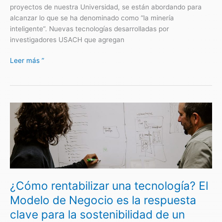
proyectos de nuestra Universidad, se están abordando para
alcanzar lo que se ha denominado como “la minería
inteligente”. Nuevas tecnologías desarrolladas por
investigadores USACH que agregan
Leer más ”
¿Cómo
rentabilizar
una
tecnología?
El
Modelo
de
¿Cómo rentabilizar una tecnología? El
Negocio
es
Modelo de Negocio es la respuesta
la
clave para la sostenibilidad de un
respuesta