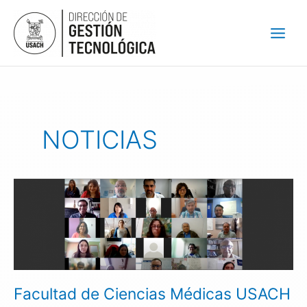
Ir
al
contenido
NOTICIAS
Facultad
de
Ciencias
Médicas
USACH
inaugura
proyecto
Facultad de Ciencias Médicas USACH
FONDEF
que