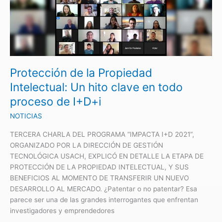
de
la
Propiedad
Intelectual:
Un
hito
Protección de la Propiedad
clave
en
Intelectual: Un hito clave en todo
todo
proceso de I+D+i
proceso
de
NOTICIAS
I+D+i
TERCERA CHARLA DEL PROGRAMA “IMPACTA I+D 2021”,
ORGANIZADO POR LA DIRECCIÓN DE GESTIÓN
TECNOLÓGICA USACH, EXPLICÓ EN DETALLE LA ETAPA DE
PROTECCIÓN DE LA PROPIEDAD INTELECTUAL, Y SUS
BENEFICIOS AL MOMENTO DE TRANSFERIR UN NUEVO
DESARROLLO AL MERCADO. ¿Patentar o no patentar? Esa
parece ser una de las grandes interrogantes que enfrentan
investigadores y emprendedores