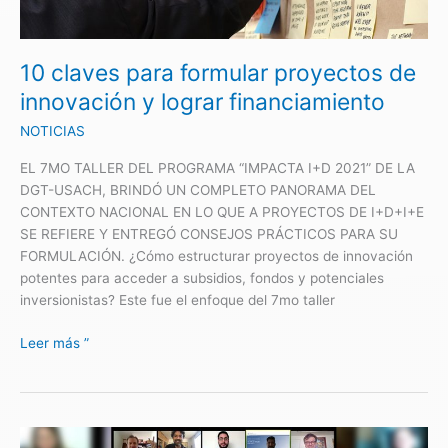
proyectos
de
innovación
10 claves para formular proyectos de
y
lograr
innovación y lograr financiamiento
financiamiento
NOTICIAS
EL 7MO TALLER DEL PROGRAMA “IMPACTA I+D 2021” DE LA
DGT-USACH, BRINDÓ UN COMPLETO PANORAMA DEL
CONTEXTO NACIONAL EN LO QUE A PROYECTOS DE I+D+I+E
SE REFIERE Y ENTREGÓ CONSEJOS PRÁCTICOS PARA SU
FORMULACIÓN. ¿Cómo estructurar proyectos de innovación
potentes para acceder a subsidios, fondos y potenciales
inversionistas? Este fue el enfoque del 7mo taller
Leer más ”
Protección