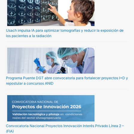
Usach impulsa IA para optimizar tomografías y reducir la exposición de
los pacientes a la radiación
Programa Puente DGT abre convocatoria para fortalecer proyectos I+D y
repostular a concursos ANID
Convocatoria Nacional Proyectos Innovación Interés Privado Línea 2 –
(FIA)