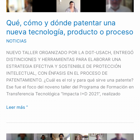
patentar
una
nueva
Qué, cómo y dónde patentar una
tecnología,
nueva tecnología, producto o proceso
producto
o
NOTICIAS
proceso
NUEVO TALLER ORGANIZADO POR LA DGT-USACH, ENTREGÓ
DISTINCIONES Y HERRAMIENTAS PARA ELABORAR UNA
ESTRATEGIA EFECTIVA Y SOSTENIBLE DE PROTECCIÓN
INTELECTUAL, CON ÉNFASIS EN EL PROCESO DE
PATENTAMIENTO. ¿Cuál es el rol y para qué sirve una patente?
Ese fue el foco del noveno taller del Programa de Formación en
Transferencia Tecnológica “Impacta I+D 2021”, realizado
Leer más ”
¿Negocios