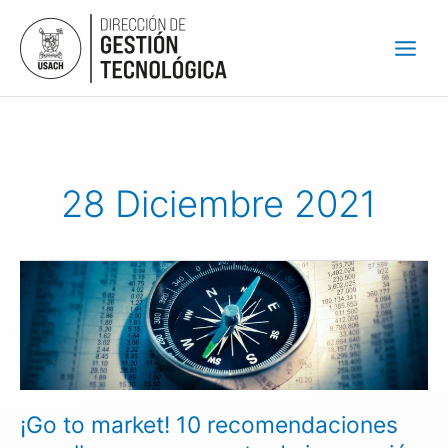
Ir
al
contenido
28 Diciembre 2021
¡Go
to
market!
10
recomendaciones
para
llevar
¡Go to market! 10 recomendaciones
un
proyecto