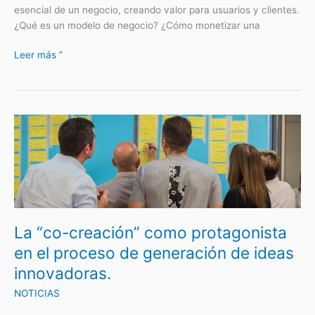
esencial de un negocio, creando valor para usuarios y clientes.
¿Qué es un modelo de negocio? ¿Cómo monetizar una
Leer más ”
La
“co-
creación”
como
protagonista
en
el
La “co-creación” como protagonista
proceso
de
en el proceso de generación de ideas
generación
innovadoras.
de
ideas
NOTICIAS
innovadoras.