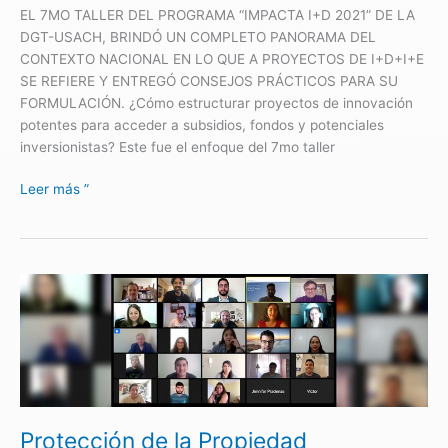
EL 7MO TALLER DEL PROGRAMA “IMPACTA I+D 2021” DE LA
DGT-USACH, BRINDÓ UN COMPLETO PANORAMA DEL
CONTEXTO NACIONAL EN LO QUE A PROYECTOS DE I+D+I+E
SE REFIERE Y ENTREGÓ CONSEJOS PRÁCTICOS PARA SU
FORMULACIÓN. ¿Cómo estructurar proyectos de innovación
potentes para acceder a subsidios, fondos y potenciales
inversionistas? Este fue el enfoque del 7mo taller
Leer más ”
Protección
de
la
Propiedad
Intelectual:
Un
hito
Protección de la Propiedad
clave