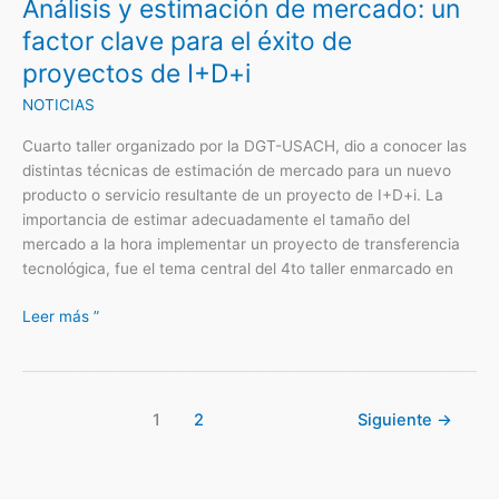
Análisis y estimación de mercado: un
clave
para
factor clave para el éxito de
el
proyectos de I+D+i
éxito
de
NOTICIAS
proyectos
Cuarto taller organizado por la DGT-USACH, dio a conocer las
de
distintas técnicas de estimación de mercado para un nuevo
I+D+i
producto o servicio resultante de un proyecto de I+D+i. La
importancia de estimar adecuadamente el tamaño del
mercado a la hora implementar un proyecto de transferencia
tecnológica, fue el tema central del 4to taller enmarcado en
Leer más ”
1
2
Siguiente
→