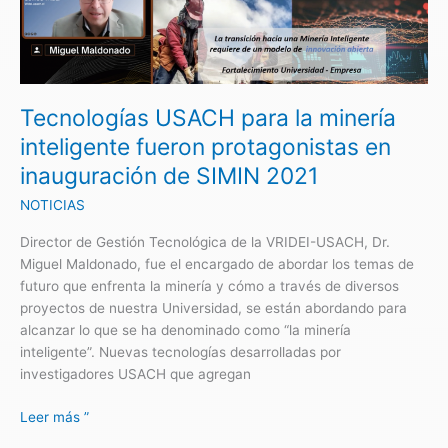
para
la
minería
inteligente
fueron
Tecnologías USACH para la minería
protagonistas
en
inteligente fueron protagonistas en
inauguración
inauguración de SIMIN 2021
de
SIMIN
NOTICIAS
2021
Director de Gestión Tecnológica de la VRIDEI-USACH, Dr.
Miguel Maldonado, fue el encargado de abordar los temas de
futuro que enfrenta la minería y cómo a través de diversos
proyectos de nuestra Universidad, se están abordando para
alcanzar lo que se ha denominado como “la minería
inteligente”. Nuevas tecnologías desarrolladas por
investigadores USACH que agregan
Leer más ”