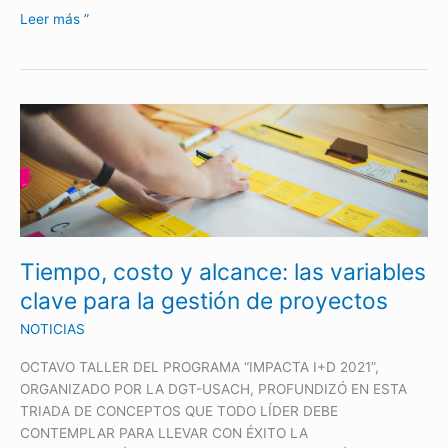
Leer más ”
Tiempo,
costo
y
alcance:
las
variables
clave
Tiempo, costo y alcance: las variables
para
la
clave para la gestión de proyectos
gestión
NOTICIAS
de
proyectos
OCTAVO TALLER DEL PROGRAMA “IMPACTA I+D 2021”,
ORGANIZADO POR LA DGT-USACH, PROFUNDIZÓ EN ESTA
TRIADA DE CONCEPTOS QUE TODO LÍDER DEBE
CONTEMPLAR PARA LLEVAR CON ÉXITO LA