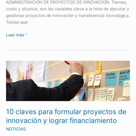
ADMINISTRACIÓN DE PROYECTOS DE INNOVACIÓN. Tiempo,
costo y alcance, son las variables clave a la hora de ejecutar y
gestionar proyectos de innovación y transferencia tecnológica.
Temas que
Leer más ”
10
claves
para
formular
proyectos
de
innovación
10 claves para formular proyectos de
y
lograr
innovación y lograr financiamiento
financiamiento
NOTICIAS