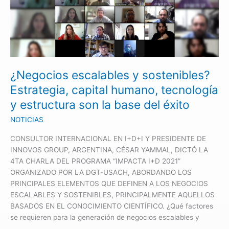
escalables
y
sostenibles?
Estrategia,
capital
humano,
¿Negocios escalables y sostenibles?
tecnología
y
Estrategia, capital humano, tecnología
estructura
y estructura son la base del éxito
son
la
NOTICIAS
base
CONSULTOR INTERNACIONAL EN I+D+I Y PRESIDENTE DE
del
INNOVOS GROUP, ARGENTINA, CÉSAR YAMMAL, DICTÓ LA
éxito
4TA CHARLA DEL PROGRAMA “IMPACTA I+D 2021”
ORGANIZADO POR LA DGT-USACH, ABORDANDO LOS
PRINCIPALES ELEMENTOS QUE DEFINEN A LOS NEGOCIOS
ESCALABLES Y SOSTENIBLES, PRINCIPALMENTE AQUELLOS
BASADOS EN EL CONOCIMIENTO CIENTÍFICO. ¿Qué factores
se requieren para la generación de negocios escalables y