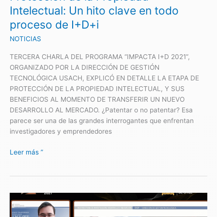
en
Intelectual: Un hito clave en todo
todo
proceso de I+D+i
proceso
de
NOTICIAS
I+D+i
TERCERA CHARLA DEL PROGRAMA “IMPACTA I+D 2021”,
ORGANIZADO POR LA DIRECCIÓN DE GESTIÓN
TECNOLÓGICA USACH, EXPLICÓ EN DETALLE LA ETAPA DE
PROTECCIÓN DE LA PROPIEDAD INTELECTUAL, Y SUS
BENEFICIOS AL MOMENTO DE TRANSFERIR UN NUEVO
DESARROLLO AL MERCADO. ¿Patentar o no patentar? Esa
parece ser una de las grandes interrogantes que enfrentan
investigadores y emprendedores
Leer más ”
Tecnologías
USACH