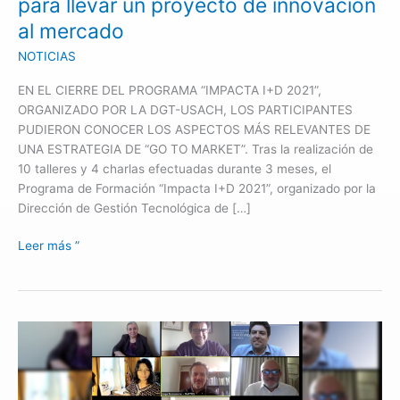
para llevar un proyecto de innovación
de
al mercado
innovación
NOTICIAS
al
mercado
EN EL CIERRE DEL PROGRAMA “IMPACTA I+D 2021”,
ORGANIZADO POR LA DGT-USACH, LOS PARTICIPANTES
PUDIERON CONOCER LOS ASPECTOS MÁS RELEVANTES DE
UNA ESTRATEGIA DE “GO TO MARKET”. Tras la realización de
10 talleres y 4 charlas efectuadas durante 3 meses, el
Programa de Formación “Impacta I+D 2021”, organizado por la
Dirección de Gestión Tecnológica de […]
Leer más ”
Qué,
cómo
y
dónde