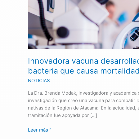
USACH
controla
peligrosa
bacteria
que
causa
mortalidad
en
Innovadora vacuna desarrolla
salmones
bacteria que causa mortalida
NOTICIAS
La Dra. Brenda Modak, investigadora y académica de
investigación que creó una vacuna para combatir la
nativas de la Región de Atacama. En la actualidad,
tramitación fue apoyada por […]
Leer más ”