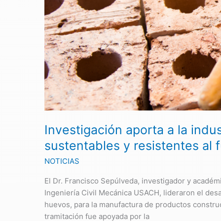
a
la
industria
de
la
construcción
con
productos
sustentables
y
resistentes
Investigación aporta a la indu
al
sustentables y resistentes al 
fuego
NOTICIAS
El Dr. Francisco Sepúlveda, investigador y académi
Ingeniería Civil Mecánica USACH, lideraron el desa
huevos, para la manufactura de productos construc
tramitación fue apoyada por la