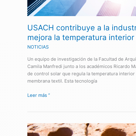
sistema
que
mejora
la
USACH contribuye a la industr
temperatura
mejora la temperatura interior 
interior
NOTICIAS
en
edificios
Un equipo de investigación de la Facultad de Arqu
Camila Manfredi junto a los académicos Ricardo Ma
de control solar que regula la temperatura interior
membrana textil. Esta tecnología
Leer más ”
Investigación
aporta