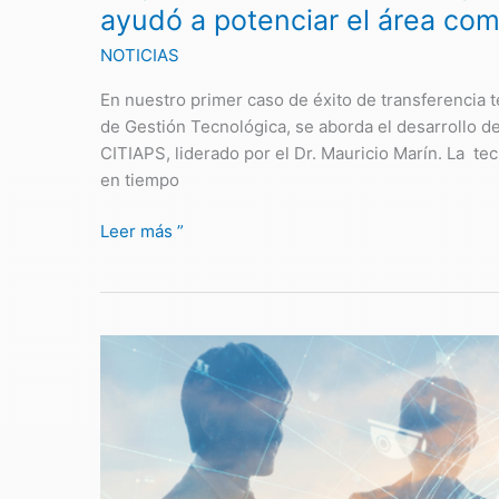
comercial
ayudó a potenciar el área com
NOTICIAS
En nuestro primer caso de éxito de transferencia 
de Gestión Tecnológica, se aborda el desarrollo d
CITIAPS, liderado por el Dr. Mauricio Marín. La te
en tiempo
Leer más ”
DGT
inicia
ciclo
audiovisual
para
difundir