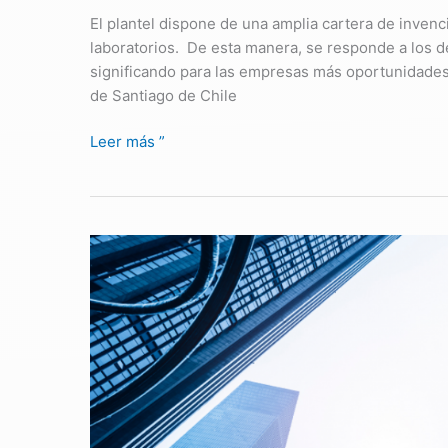
El plantel dispone de una amplia cartera de inven
laboratorios. De esta manera, se responde a los de
significando para las empresas más oportunidades
de Santiago de Chile
Leer más ”
USACH
contribuye
a
la
industria
de
la
construcción
con