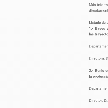
Más inform
directamen
Listado de 
1.- Bases 
las trayect
Departamen
Directora: 
2.- Renio c
la producci
Departament
Director: D