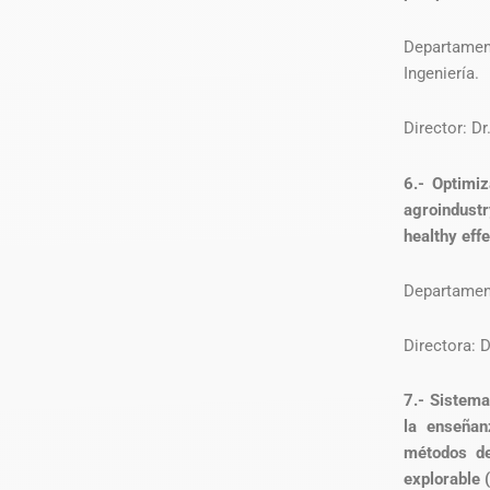
Departame
Ingeniería.
Director: D
6.- Optimiz
agroindust
healthy eff
Departament
Directora: 
7.- Sistema
la enseñan
métodos de
explorable