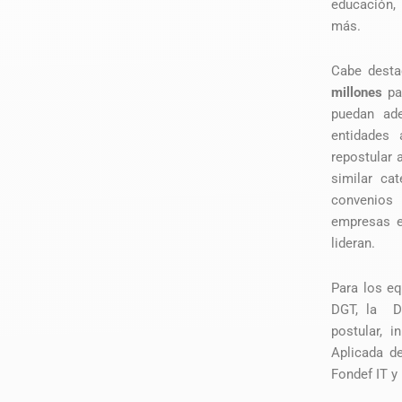
educación, 
más.
Cabe dest
millones
par
puedan ade
entidades 
repostular 
similar ca
convenios 
empresas e
lideran.
Para los eq
DGT, la Di
postular, 
Aplicada d
Fondef IT y 