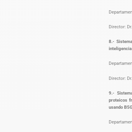
Departament
Director: D
8.- Sistem
inteligenci
Departament
Director: D
9.- Sistem
proteicos f
usando B5
Departament