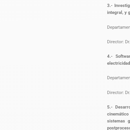
3.- Investi
integral, y
Departament
Director: D
4.- Softwa
electricida
Departament
Director: D
5.- Desarr
cinemático
sistemas g
postproces