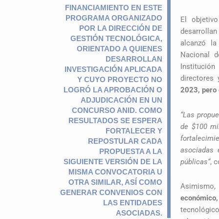
FINANCIAMIENTO EN ESTE
PROGRAMA ORGANIZADO
El objeti
POR LA DIRECCIÓN DE
desarrollan
GESTIÓN TECNOLÓGICA,
alcanzó la
ORIENTADO A QUIENES
Nacional d
DESARROLLAN
Institución
INVESTIGACIÓN APLICADA
directores 
Y CUYO PROYECTO NO
LOGRÓ LA APROBACIÓN O
2023, pero 
ADJUDICACIÓN EN UN
CONCURSO ANID. COMO
“Las propu
RESULTADOS SE ESPERA
de $100 mi
FORTALECER Y
fortalecimi
REPOSTULAR CADA
asociadas 
PROPUESTA A LA
públicas“
, 
SIGUIENTE VERSIÓN DE LA
MISMA CONVOCATORIA U
OTRA SIMILAR, ASÍ COMO
Asimismo, 
GENERAR CONVENIOS CON
económico
LAS ENTIDADES
tecnológico
ASOCIADAS.