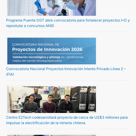
Programa Puente DGT abre convocatoria para fortalecer proyectos I+D y
repostular a concursos ANID
Convocatoria Nacional Proyectos Innovación Interés Privado Línea 2 –
(FIA)
Centro E2Tech codesarrollará proyecto de cerca de US$3 millones para
impulsar la electrificación de la minería chilena