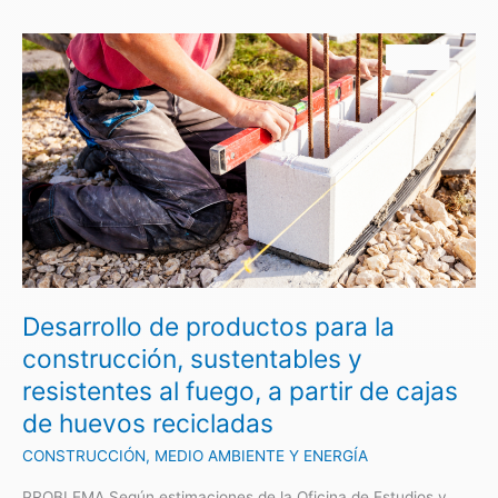
Desarrollo
de
productos
para
la
construcción,
sustentables
y
resistentes
al
fuego,
a
Desarrollo de productos para la
partir
construcción, sustentables y
de
resistentes al fuego, a partir de cajas
cajas
de
de huevos recicladas
huevos
CONSTRUCCIÓN
,
MEDIO AMBIENTE Y ENERGÍA
recicladas
PROBLEMA Según estimaciones de la Oficina de Estudios y