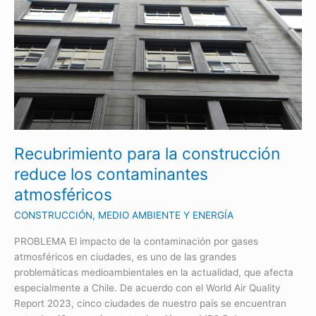
para
la
construcción
reduce
los
contaminantes
atmosféricos
Recubrimiento para la construcción
reduce los contaminantes
atmosféricos
CONSTRUCCIÓN
,
MEDIO AMBIENTE Y ENERGÍA
PROBLEMA El impacto de la contaminación por gases
atmosféricos en ciudades, es uno de las grandes
problemáticas medioambientales en la actualidad, que afecta
especialmente a Chile. De acuerdo con el World Air Quality
Report 2023, cinco ciudades de nuestro país se encuentran