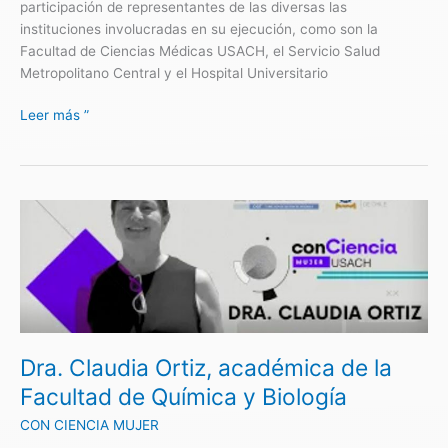
participación de representantes de las diversas las
instituciones involucradas en su ejecución, como son la
Facultad de Ciencias Médicas USACH, el Servicio Salud
Metropolitano Central y el Hospital Universitario
Leer más ”
Dra.
Claudia
Ortiz,
académica
de
la
Facultad
Dra. Claudia Ortiz, académica de la
de
Química
Facultad de Química y Biología
y
CON CIENCIA MUJER
Biología