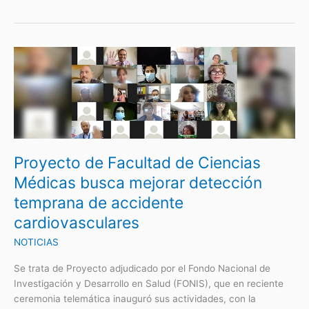
Proyecto
de
Facultad
de
Ciencias
Médicas
busca
Proyecto de Facultad de Ciencias
mejorar
detección
Médicas busca mejorar detección
temprana
temprana de accidente
de
cardiovasculares
accidente
cardiovasculares
NOTICIAS
Se trata de Proyecto adjudicado por el Fondo Nacional de
Investigación y Desarrollo en Salud (FONIS), que en reciente
ceremonia telemática inauguró sus actividades, con la