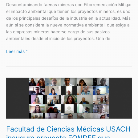
Descontaminando faenas mineras con Fitorremediación Mitigar
el impacto ambiental que tienen los proyectos mineros, es uno
de los principales desafíos de la industria en la actualidad. Más
aún si se considera la nueva normativa ambiental, que exige a
las empresas mineras hacerse cargo de sus pasivos
ambientales desde el inicio de los proyectos. Una de
Leer más ”
Facultad
de
Ciencias
Médicas
USACH
inaugura
proyecto
Facultad de Ciencias Médicas USACH
FONDEF
que