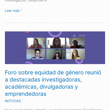
Investigación, Desarrollo e
Leer más ”
Foro
sobre
equidad
de
género
reunió
a
Foro sobre equidad de género reunió
destacadas
investigadoras,
a destacadas investigadoras,
académicas,
académicas, divulgadoras y
divulgadoras
emprendedoras
y
emprendedoras
NOTICIAS