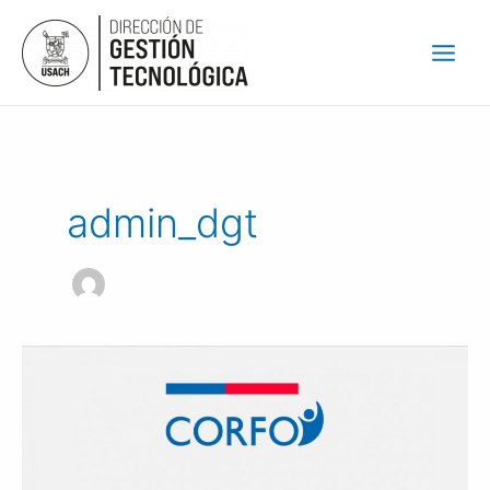
Ir
al
contenido
admin_dgt
CONVOCATORIAS
DE
CORFO
2022