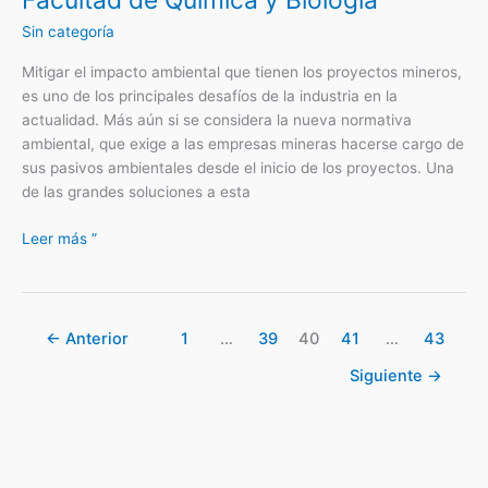
Facultad de Química y Biología
Ortiz,
Sin categoría
académica
de
Mitigar el impacto ambiental que tienen los proyectos mineros,
la
es uno de los principales desafíos de la industria en la
Facultad
actualidad. Más aún si se considera la nueva normativa
de
ambiental, que exige a las empresas mineras hacerse cargo de
Química
sus pasivos ambientales desde el inicio de los proyectos. Una
y
de las grandes soluciones a esta
Biología
Leer más ”
←
Anterior
1
…
39
40
41
…
43
Siguiente
→