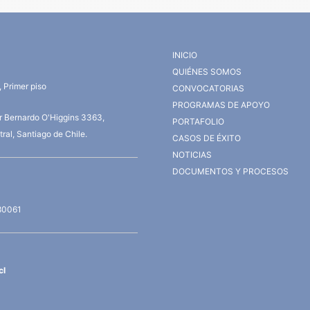
INICIO
QUIÉNES SOMOS
 Primer piso
CONVOCATORIAS
PROGRAMAS DE APOYO
or Bernardo O'Higgins 3363,
PORTAFOLIO
ral, Santiago de Chile.
CASOS DE ÉXITO
NOTICIAS
DOCUMENTOS Y PROCESOS
80061
cl