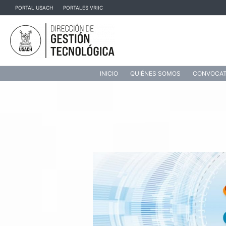
Ir
PORTAL USACH
PORTALES VRIIC
al
contenido
INICIO
QUIÉNES SOMOS
CONVOCAT