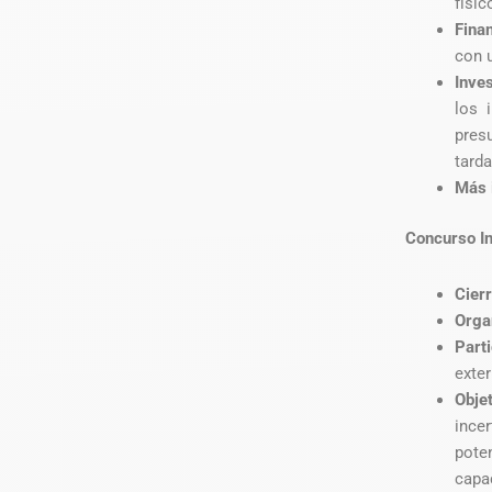
físic
Fina
con 
Inve
los 
pres
tarda
Más 
Concurso In
Cier
Orga
Part
exter
Obje
ince
pote
capa