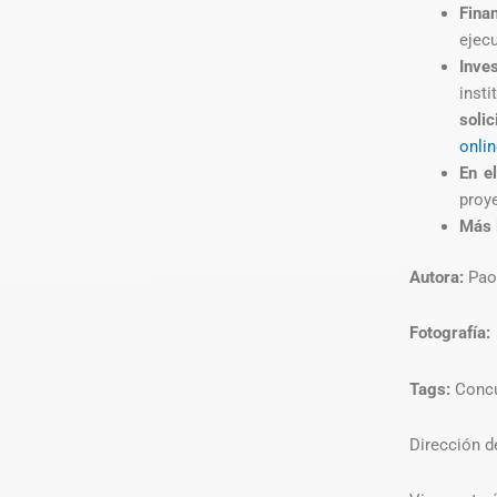
Fina
ejec
Inv
inst
soli
onli
En e
proy
Más 
Autora:
Pao
Fotografía:
Tags:
Concu
Dirección 