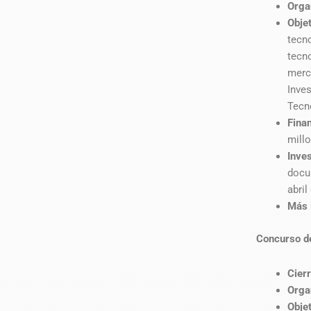
Orga
Objet
tecn
tecn
merc
Inve
Tecn
Fina
mill
Inve
docu
abril
Más 
Concurso de
Cierr
Orga
Obje