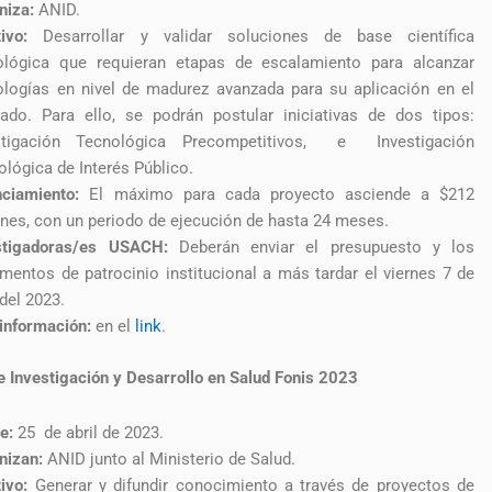
niza:
ANID.
ivo:
Desarrollar y validar soluciones de base científica
ológica que requieran etapas de escalamiento para alcanzar
ologías en nivel de madurez avanzada para su aplicación en el
ado. Para ello, se podrán postular iniciativas de dos tipos:
stigación Tecnológica Precompetitivos, e Investigación
ológica de Interés Público.
nciamiento:
El máximo para cada proyecto asciende a $212
ones, con un periodo de ejecución de hasta 24 meses.
stigadoras/es USACH:
Deberán enviar el presupuesto y los
mentos de patrocinio institucional a más tardar el viernes 7 de
 del 2023.
información:
en el
link
.
 Investigación y Desarrollo en Salud Fonis 2023
e:
25 de abril de 2023.
nizan:
ANID junto al Ministerio de Salud.
tivo:
Generar y difundir conocimiento a través de proyectos de