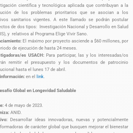
stigación científica y tecnológica aplicada que contribuyan a la
lución de los problemas prioritarios que se asocian a los
tivos sanitarios vigentes. A este llamado se podrán postular
ectos de dos tipos: Investigación Nacional y Desarrollo en Salud
S), y relativos al Programa Elige Vivir Sano.
nciamiento:
El máximo por proyecto asciende a $60 millones, por
eriodo de ejecución de hasta 24 meses.
stigadoras/es USACH:
Para participar, las y los interesadas/os
rán remitir el presupuesto y los documentos de patrocinio
tucional hasta el lunes 17 de abril.
información:
en el
link
.
safío Global en Longevidad Saludable
re:
4 de mayo de 2023.
niza:
ANID.
tivo:
Desarrollar ideas innovadoras, nuevas y potencialmente
sformadoras de carácter global que busquen mejorar el bienestar