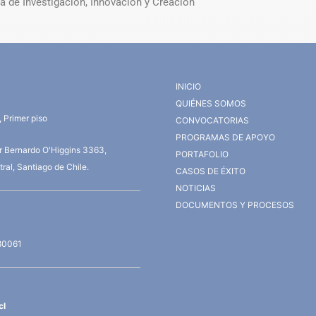
ía de Investigación, Innovación y Creación
INICIO
QUIÉNES SOMOS
 Primer piso
CONVOCATORIAS
PROGRAMAS DE APOYO
or Bernardo O'Higgins 3363,
PORTAFOLIO
ral, Santiago de Chile.
CASOS DE ÉXITO
NOTICIAS
DOCUMENTOS Y PROCESOS
80061
cl