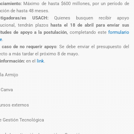
nciamiento:
Máximo de hasta $600 millones, por un período de
ución de hasta 48 meses.
estigadoras/es USACH:
Quienes busquen recibir apoyo
itucional, tendrán plazos
hasta el 18 de abril para enviar sus
citudes de apoyo a la postulación,
completando este
formulario
ne
.
l caso de no requerir apoyo
: Se debe enviar el presupuesto del
ecto a más tardar el próximo 8 de mayo.
información:
en el
link
.
la Armijo
Canva
rsos externos
de Gestión Tecnológica