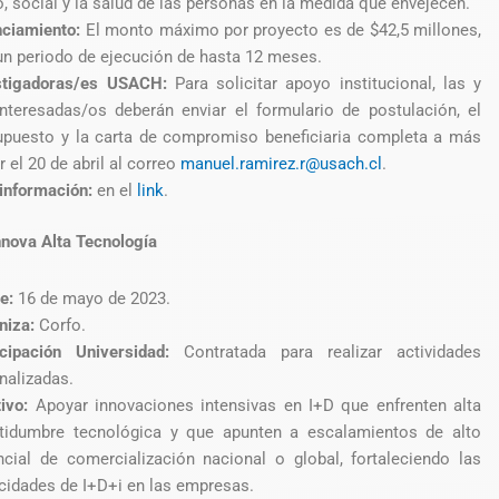
o, social y la salud de las personas en la medida que envejecen.
nciamiento:
El monto máximo por proyecto es de $42,5 millones,
un periodo de ejecución de hasta 12 meses.
stigadoras/es USACH:
Para solicitar apoyo institucional, las y
interesadas/os deberán enviar el formulario de postulación, el
upuesto y la carta de compromiso beneficiaria completa a más
r el 20 de abril al correo
manuel.ramirez.r@usach.cl
.
información:
en el
link
.
nova Alta Tecnología
re:
16 de mayo de 2023.
niza:
Corfo.
icipación Universidad:
Contratada para realizar actividades
nalizadas.
tivo:
Apoyar innovaciones intensivas en I+D que enfrenten alta
rtidumbre tecnológica y que apunten a escalamientos de alto
ncial de comercialización nacional o global, fortaleciendo las
cidades de I+D+i en las empresas.