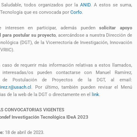
 Saludable, todos organizados por la
ANID
. A estos se suma,
a Tecnología que es convocada por
Corfo
.
e interesen en participar, además pueden
solicitar apoyo
al para postular su proyecto
, acercándose a nuestra Dirección de
nológica (DGT), de la Vicerrectoría de Investigación, Innovación
(VRIIC).
 caso de requerir más información relativas a estos llamados,
 interesadas/os pueden contactarse con Manuel Ramírez,
o de Postulación de Proyectos de la DGT, al email:
irez.r@usach.cl
. Por último, también pueden revisar el Menú
as de la web de la DGT o directamente en el
link
.
AS CONVOCATORIAS VIGENTES
ondef Investigación Tecnológica IDeA 2023
re:
18 de abril de 2023.