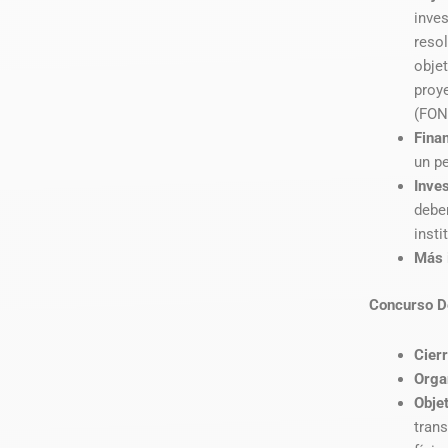
inve
reso
obje
proy
(FONI
Fina
un p
Inve
debe
insti
Más 
Concurso De
Cier
Orga
Obje
tran