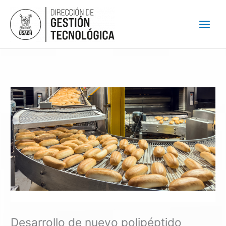
Ir
al
contenido
Desarrollo de nuevo polipéptido