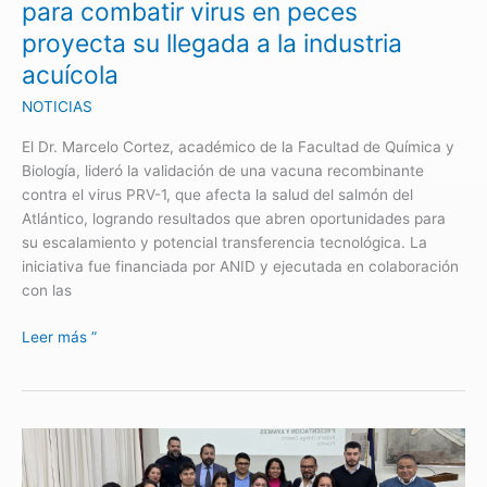
proyecta
para combatir virus en peces
su
proyecta su llegada a la industria
llegada
acuícola
a
la
NOTICIAS
industria
acuícola
El Dr. Marcelo Cortez, académico de la Facultad de Química y
Biología, lideró la validación de una vacuna recombinante
contra el virus PRV-1, que afecta la salud del salmón del
Atlántico, logrando resultados que abren oportunidades para
su escalamiento y potencial transferencia tecnológica. La
iniciativa fue financiada por ANID y ejecutada en colaboración
con las
Leer más ”
Impulsan
innovadora