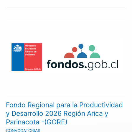
Fondo
Regional
para
la
Productividad
y
Desarrollo
2026
Región
Arica
y
Parinacota
-
Fondo Regional para la Productividad
(GORE)
y Desarrollo 2026 Región Arica y
Parinacota -(GORE)
CONVOCATORIAS