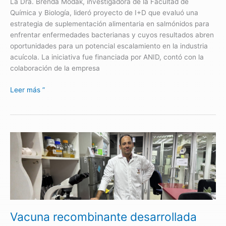
La Dra. Brenda Modak, investigadora de la Facultad de
salmonicultura
Química y Biología, lideró proyecto de I+D que evaluó una
estrategia de suplementación alimentaria en salmónidos para
enfrentar enfermedades bacterianas y cuyos resultados abren
oportunidades para un potencial escalamiento en la industria
acuícola. La iniciativa fue financiada por ANID, contó con la
colaboración de la empresa
Leer más ”
Vacuna
recombinante
desarrollada
para
combatir
virus
en
Vacuna recombinante desarrollada
peces