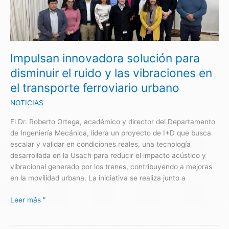
solución
para
disminuir
el
ruido
Impulsan innovadora solución para
y
las
disminuir el ruido y las vibraciones en
vibraciones
el transporte ferroviario urbano
en
el
NOTICIAS
transporte
El Dr. Roberto Ortega, académico y director del Departamento
ferroviario
de Ingeniería Mecánica, lidera un proyecto de I+D que busca
urbano
escalar y validar en condiciones reales, una tecnología
desarrollada en la Usach para reducir el impacto acústico y
vibracional generado por los trenes, contribuyendo a mejoras
en la movilidad urbana. La iniciativa se realiza junto a
Leer más ”