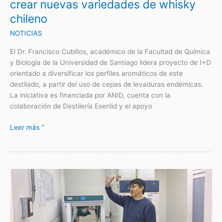
crear nuevas variedades de whisky
variedades
chileno
de
whisky
NOTICIAS
chileno
El Dr. Francisco Cubillos, académico de la Facultad de Química
y Biología de la Universidad de Santiago lidera proyecto de I+D
orientado a diversificar los perfiles aromáticos de este
destilado, a partir del uso de cepas de levaduras endémicas.
La iniciativa es financiada por ANID, cuenta con la
colaboración de Destilería Esenlid y el apoyo
Leer más ”
Innovación
Usach
apunta
a
fortalecer