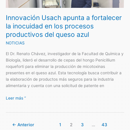
la
inocuidad
Innovación Usach apunta a fortalecer
en
los
la inocuidad en los procesos
procesos
productivos del queso azul
productivos
del
NOTICIAS
queso
El Dr. Renato Chávez, investigador de la Facultad de Química y
azul
Biología, lideró el desarrollo de cepas del hongo Penicillium
roqueforti para eliminar la producción de micotoxinas
presentes en el queso azul. Esta tecnología busca contribuir a
la elaboración de productos más seguros para la industria
alimentaria y cuenta con una solicitud de patente en
Leer más ”
←
Anterior
1
2
3
…
43