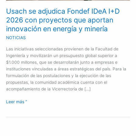
2026
Usach se adjudica Fondef IDeA I+D
con
proyectos
2026 con proyectos que aportan
que
innovación en energía y minería
aportan
innovación
NOTICIAS
en
Las iniciativas seleccionadas provienen de la Facultad de
energía
Ingeniería y movilizarán un presupuesto global superior a
y
$1.000 millones, que se desarrollarán junto a empresas e
minería
instituciones vinculadas a áreas estratégicas del país. Para la
formulación de las postulaciones y la ejecución de las
propuestas, la comunidad académica cuenta con el
acompañamiento de la Vicerrectoría de […]
Leer más ”
Desafíos