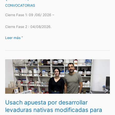
CONVOCATORIAS
Cierre Fase 1: 09 /06/ 2026 –
Cierre Fase 2 : 04/08/2026.
Leer más ”
Usach
apuesta
por
desarrollar
levaduras
nativas
modificadas
Usach apuesta por desarrollar
para
crear
levaduras nativas modificadas para
nuevas