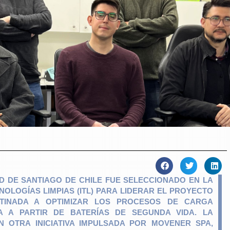
D DE SANTIAGO DE CHILE FUE SELECCIONADO EN LA
NOLOGÍAS LIMPIAS (ITL) PARA LIDERAR EL PROYECTO
STINADA A OPTIMIZAR LOS PROCESOS DE CARGA
RA A PARTIR DE BATERÍAS DE SEGUNDA VIDA. LA
EN OTRA INICIATIVA IMPULSADA POR MOVENER SPA,