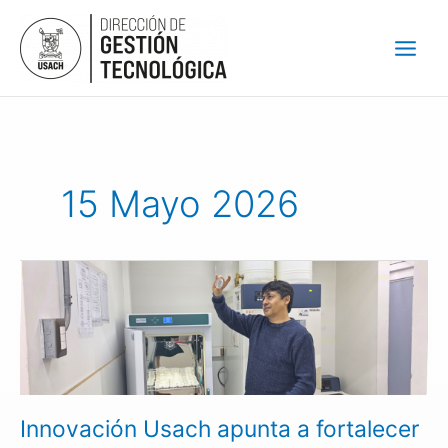
Ir
al
contenido
15 Mayo 2026
Innovación
Usach
apunta
a
fortalecer
la
inocuidad
Innovación Usach apunta a fortalecer
en
los