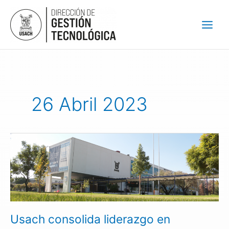
Ir
al
contenido
26 Abril 2023
Usach
consolida
liderazgo
en
patentamiento
de
tecnologías
Usach consolida liderazgo en
con
impacto