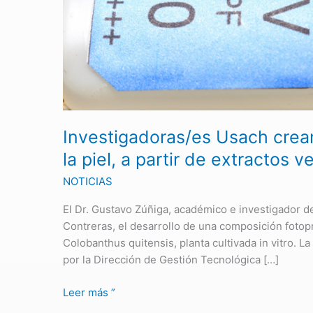
para
cuidar
la
piel,
a
partir
de
extractos
Investigadoras/es Usach crean
vegetales
la piel, a partir de extractos v
NOTICIAS
El Dr. Gustavo Zúñiga, académico e investigador de 
Contreras, el desarrollo de una composición fotopr
Colobanthus quitensis, planta cultivada in vitro. L
por la Dirección de Gestión Tecnológica […]
Leer más ”