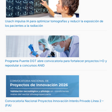
Usach impulsa IA para optimizar tomografías y reducir la exposición de
los pacientes a la radiación
Programa Puente DGT abre convocatoria para fortalecer proyectos I+D y
repostular a concursos ANID
Convocatoria Nacional Proyectos Innovación Interés Privado Línea 2 –
(FIA)