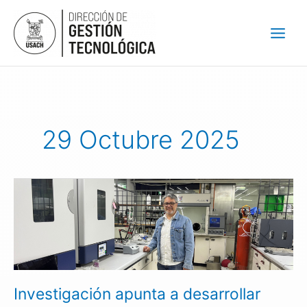
Ir
al
contenido
29 Octubre 2025
Investigación
apunta
a
desarrollar
nuevo
material
para
Investigación apunta a desarrollar
producir
hidrógeno