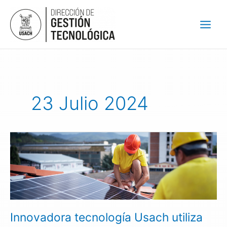
Ir
al
contenido
23 Julio 2024
Innovadora
tecnología
Usach
utiliza
algas
para
producir
Innovadora tecnología Usach utiliza
electricidad
y