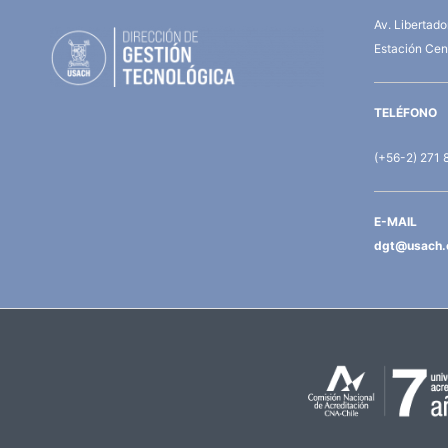
Av. Libertad
Estación Cent
TELÉFONO
(+56-2) 271 
E-MAIL
dgt@usach.