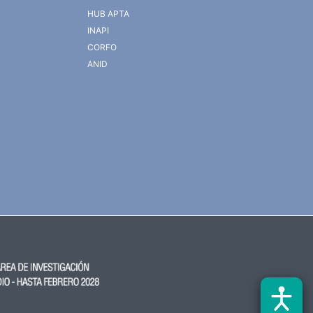
HUB APTA
INAPI
CORFO
ANID