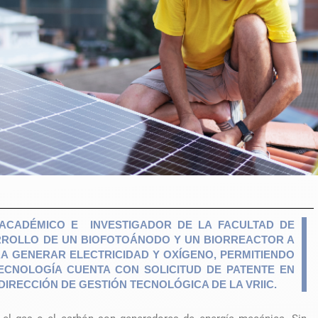
 ACADÉMICO E INVESTIGADOR DE LA FACULTAD DE
ARROLLO DE UN BIOFOTOÁNODO Y UN BIORREACTOR A
A GENERAR ELECTRICIDAD Y OXÍGENO, PERMITIENDO
 TECNOLOGÍA CUENTA CON SOLICITUD DE PATENTE EN
DIRECCIÓN DE GESTIÓN TECNOLÓGICA DE LA VRIIC.