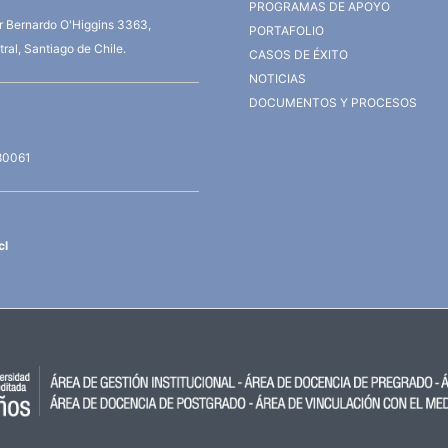
PROGRAMAS DE APOYO
or Bernardo O'Higgins 3363,
PORTAFOLIO
ral, Santiago de Chile.
CASOS DE ÉXITO
NOTICIAS
DOCUMENTOS Y PROCESOS
80061
cl