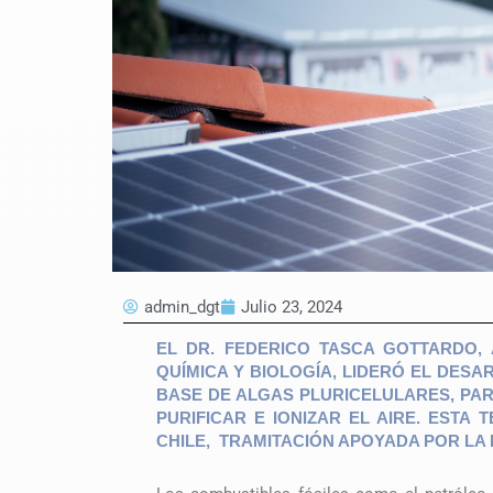
admin_dgt
Julio 23, 2024
EL DR. FEDERICO TASCA GOTTARDO,
QUÍMICA Y BIOLOGÍA, LIDERÓ EL DES
BASE DE ALGAS PLURICELULARES, PAR
PURIFICAR E IONIZAR EL AIRE. ESTA
CHILE, TRAMITACIÓN APOYADA POR LA 