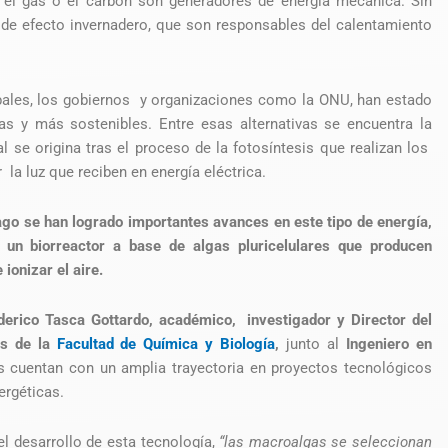
 el gas o el carbón son generadores de energía mecánica. Sin
de efecto invernadero, que son responsables del calentamiento
bales, los gobiernos y organizaciones como la ONU, han estado
as y más sostenibles. Entre esas alternativas se encuentra la
al se origina tras el proceso de la fotosíntesis que realizan los
la luz que reciben en energía eléctrica.
ago se han logrado importantes avances en este tipo de energía,
y un biorreactor a base de algas pluricelulares que producen
 ionizar el aire.
derico Tasca Gottardo, académico, investigador y Director del
sis de la
Facultad de Química y Biología
,
junto al
Ingeniero en
 cuentan con un amplia trayectoria en proyectos tecnológicos
ergéticas.
el desarrollo de esta tecnología,
“las macroalgas se seleccionan