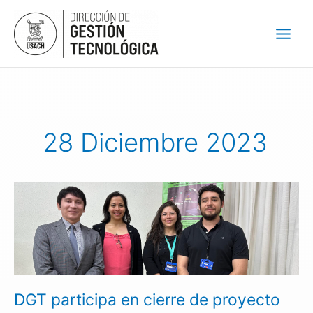
Ir
al
contenido
28 Diciembre 2023
DGT
participa
en
cierre
de
proyecto
que
DGT participa en cierre de proyecto
impulsa
nueva