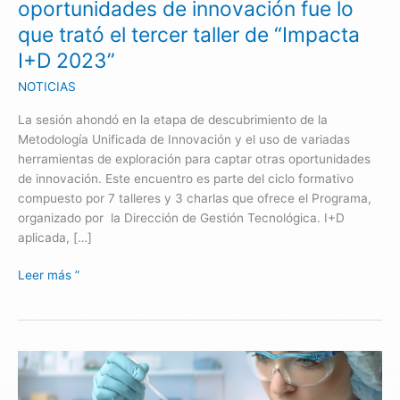
oportunidades de innovación fue lo
que
que trató el tercer taller de “Impacta
trató
I+D 2023”
el
tercer
NOTICIAS
taller
de
La sesión ahondó en la etapa de descubrimiento de la
“Impacta
Metodología Unificada de Innovación y el uso de variadas
I+D
herramientas de exploración para captar otras oportunidades
2023”
de innovación. Este encuentro es parte del ciclo formativo
compuesto por 7 talleres y 3 charlas que ofrece el Programa,
organizado por la Dirección de Gestión Tecnológica. I+D
aplicada, […]
Leer más ”
Tecnología
USACH
Patentada: