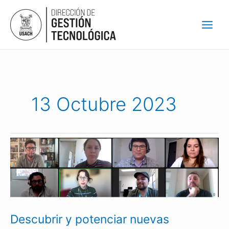
Ir
al
contenido
13 Octubre 2023
Descubrir
y
potenciar
nuevas
oportunidades
de
innovación
Descubrir y potenciar nuevas
fue
lo