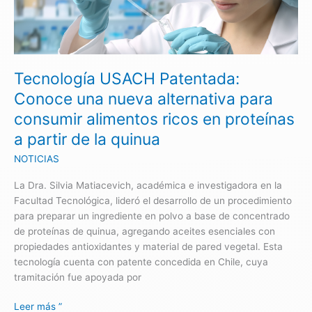
Conoce
una
nueva
alternativa
Tecnología USACH Patentada:
para
consumir
Conoce una nueva alternativa para
alimentos
consumir alimentos ricos en proteínas
ricos
a partir de la quinua
en
proteínas
NOTICIAS
a
partir
La Dra. Silvia Matiacevich, académica e investigadora en la
de
Facultad Tecnológica, lideró el desarrollo de un procedimiento
la
para preparar un ingrediente en polvo a base de concentrado
quinua
de proteínas de quinua, agregando aceites esenciales con
propiedades antioxidantes y material de pared vegetal. Esta
tecnología cuenta con patente concedida en Chile, cuya
tramitación fue apoyada por
Leer más ”