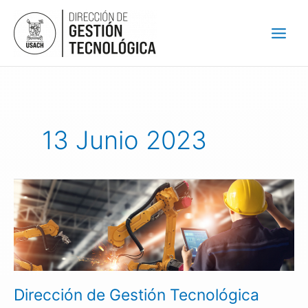
Ir
al
contenido
13 Junio 2023
Dirección
de
Gestión
Tecnológica
abre
las
postulaciones
Dirección de Gestión Tecnológica
al
Programa