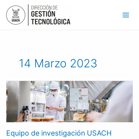
Ir
al
contenido
14 Marzo 2023
Equipo
de
investigación
USACH
desarrolla
nanopartículas
microbicidas
Equipo de investigación USACH
que
aseguran