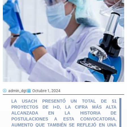
admin_dgt
Octubre 1, 2024
LA USACH PRESENTÓ UN TOTAL DE 51
PROYECTOS DE I+D, LA CIFRA MÁS ALTA
ALCANZADA EN LA HISTORIA DE
POSTULACIONES A ESTA CONVOCATORIA,
AUMENTO QUE TAMBIÉN SE REFLEJÓ EN UNA