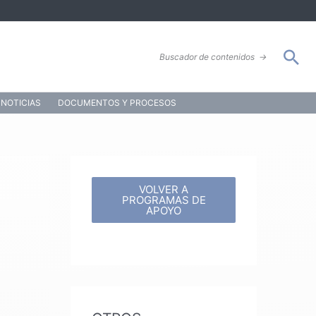
Bus
Buscador de contenidos
→
NOTICIAS
DOCUMENTOS Y PROCESOS
VOLVER A
PROGRAMAS DE
APOYO