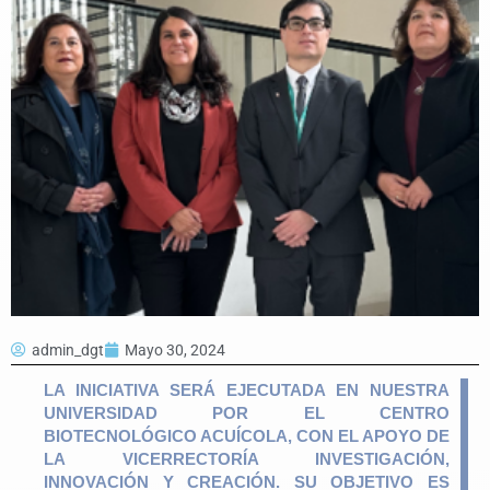
admin_dgt
Mayo 30, 2024
LA INICIATIVA SERÁ EJECUTADA EN NUESTRA
UNIVERSIDAD POR EL CENTRO
BIOTECNOLÓGICO ACUÍCOLA, CON EL APOYO DE
LA VICERRECTORÍA INVESTIGACIÓN,
INNOVACIÓN Y CREACIÓN. SU OBJETIVO ES