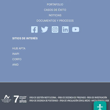
PORTAFOLIO
CASOS DE ÉXITO
NOTICIAS
DOCUMENTOS Y PROCESOS
SITIOS DE INTERÉS
HUB APTA
INAPI
CORFO
ANID