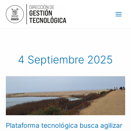
Ir
al
contenido
4 Septiembre 2025
Plataforma
tecnológica
busca
agilizar
diagnóstico
y
proponer
Plataforma tecnológica busca agilizar
medidas
para