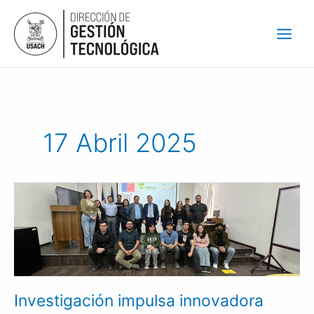
Ir
al
contenido
17 Abril 2025
Investigación
impulsa
innovadora
solución
contra
bacteria
que
Investigación impulsa innovadora
daña
los