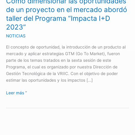
Cómo dimensionar las oportunidades
el
de un proyecto en el mercado abordó
mercado
taller del Programa “Impacta I+D
abordó
2023”
taller
del
NOTICIAS
Programa
“Impacta
El concepto de oportunidad, la introducción de un producto al
I+D
mercado y aplicar estrategias GTM (Go To Market), fueron
2023”
parte de los temas tratados en la sexta sesión de este
Programa, el cual es organizado por nuestra Dirección de
Gestión Tecnológica de la VRIIC. Con el objetivo de poder
estimar las oportunidades y los impactos […]
Leer más ”