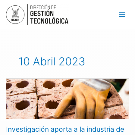
Ir
al
contenido
10 Abril 2023
Investigación
aporta
a
la
industria
de
la
Investigación aporta a la industria de
construcción
con