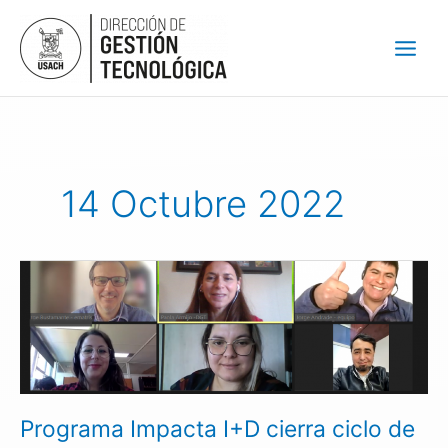
Ir
al
contenido
14 Octubre 2022
Programa
Impacta
I+D
cierra
ciclo
de
talleres
Programa Impacta I+D cierra ciclo de
abordando
el