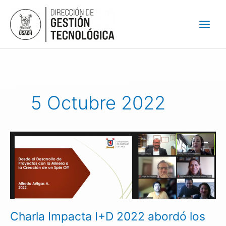
Ir
al
contenido
5 Octubre 2022
Charla
Impacta
I+D
2022
abordó
los
retos
Charla Impacta I+D 2022 abordó los
y
experiencia