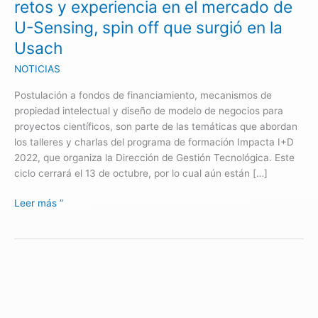
retos y experiencia en el mercado de
en
U-Sensing, spin off que surgió en la
el
Usach
mercado
de
NOTICIAS
U-
Sensing,
Postulación a fondos de financiamiento, mecanismos de
spin
propiedad intelectual y diseño de modelo de negocios para
off
proyectos científicos, son parte de las temáticas que abordan
que
los talleres y charlas del programa de formación Impacta I+D
surgió
2022, que organiza la Dirección de Gestión Tecnológica. Este
en
ciclo cerrará el 13 de octubre, por lo cual aún están […]
la
Usach
Leer más ”