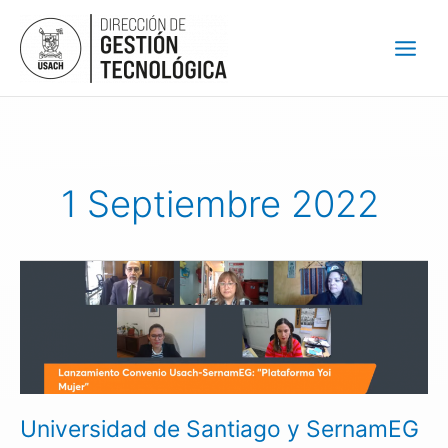
Ir
al
contenido
1 Septiembre 2022
Universidad
de
Santiago
y
SernamEG
firman
convenio
Universidad de Santiago y SernamEG
para
implementar