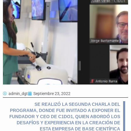
admin_dgt
Septiembre 23, 2022
SE REALIZÓ LA SEGUNDA CHARLA DEL
PROGRAMA, DONDE FUE INVITADO A EXPONER EL
FUNDADOR Y CEO DE C1DO1, QUIEN ABORDÓ LOS
DESAFÍOS Y EXPERIENCIA EN LA CREACIÓN DE
ESTA EMPRESA DE BASE CIENTÍFICA