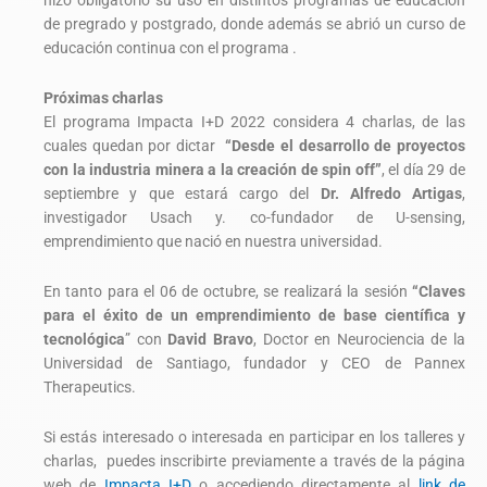
hizo obligatorio su uso en distintos programas de educación
de pregrado y postgrado, donde además se abrió un curso de
educación continua con el programa .
Próximas charlas
El programa Impacta I+D 2022 considera 4 charlas, de las
cuales quedan por dictar
“Desde el desarrollo de proyectos
con la industria minera a la creación de spin off”
, el día 29 de
septiembre y que estará cargo del
Dr. Alfredo Artigas
,
investigador Usach y. co-fundador de U-sensing,
emprendimiento que nació en nuestra universidad.
En tanto para el 06 de octubre, se realizará la sesión
“Claves
para el éxito de un emprendimiento de base científica y
tecnológica
” con
David Bravo
, Doctor en Neurociencia de la
Universidad de Santiago, fundador y CEO de Pannex
Therapeutics.
Si estás interesado o interesada en participar en los talleres y
charlas, puedes inscribirte previamente a través de la página
web de
Impacta I+D
o accediendo directamente al
link de