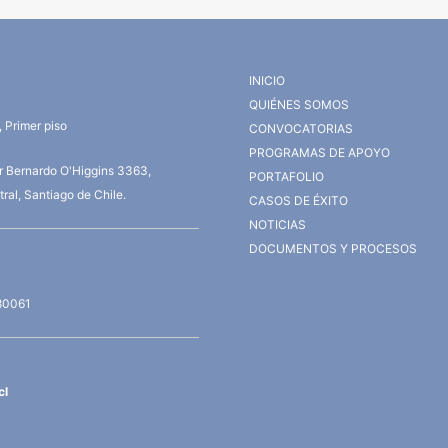
INICIO
QUIÉNES SOMOS
 Primer piso
CONVOCATORIAS
PROGRAMAS DE APOYO
or Bernardo O'Higgins 3363,
PORTAFOLIO
ral, Santiago de Chile.
CASOS DE ÉXITO
NOTICIAS
DOCUMENTOS Y PROCESOS
80061
cl