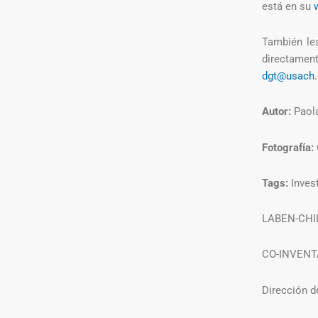
está en su
También les
directamen
dgt@usach.
Autor:
Paol
Fotografía:
Tags:
Inves
LABEN-CHI
CO-INVENT
Dirección d