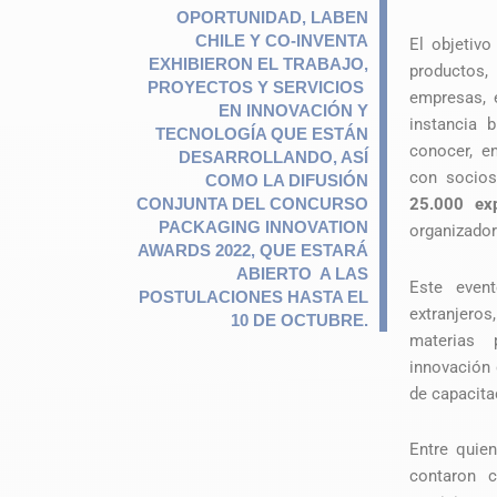
OPORTUNIDAD, LABEN
CHILE Y CO-INVENTA
El objetivo
EXHIBIERON EL TRABAJO,
productos,
PROYECTOS Y SERVICIOS
empresas, 
EN INNOVACIÓN Y
instancia 
TECNOLOGÍA QUE ESTÁN
conocer, en
DESARROLLANDO, ASÍ
con socios
COMO LA DIFUSIÓN
CONJUNTA DEL CONCURSO
25.000 exp
PACKAGING INNOVATION
organizador
AWARDS 2022, QUE ESTARÁ
ABIERTO A LAS
Este even
POSTULACIONES HASTA EL
extranjero
10 DE OCTUBRE.
materias 
innovación 
de capacita
Entre quie
contaron 