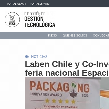
Ir
PORTAL USACH
PORTALES VRIIC
al
contenido
INICIO
QUIÉNES SOMOS
CONVOCAT
NOTICIAS
Laben Chile y Co-Inv
feria nacional Espac