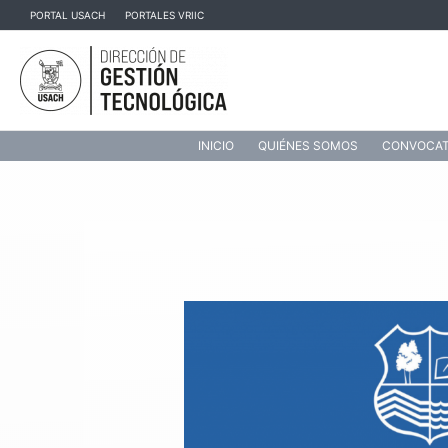
Ir
PORTAL USACH
PORTALES VRIIC
al
contenido
INICIO
QUIÉNES SOMOS
CONVOCAT