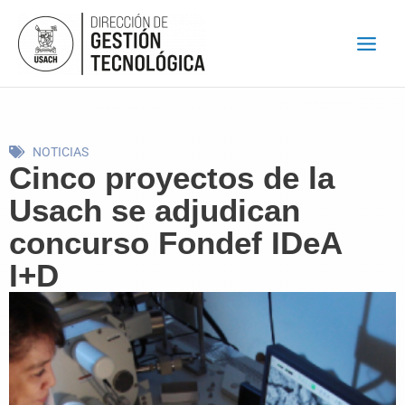
Ir
al
contenido
NOTICIAS
Cinco proyectos de la
Usach se adjudican
concurso Fondef IDeA
I+D