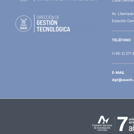
Casa Central,
Av. Libertad
Estación Cent
TELÉFONO
(+56-2) 271 
E-MAIL
dgt@usach.