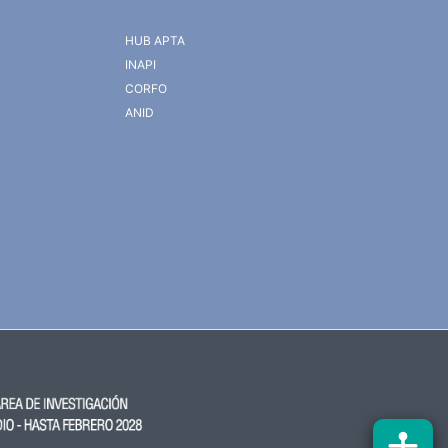
HUB APTA
INAPI
CORFO
ANID