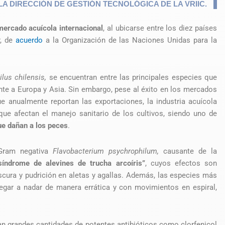
A DIRECCIÓN DE GESTIÓN TECNOLÓGICA DE LA VRIIC.
mercado acuícola internacional
, al ubicarse entre los diez países
, de
acuerdo
a la Organización de las Naciones Unidas para la
ilus chilensis,
se encuentran entre las principales especies que
nte a Europa y Asia. Sin embargo, pese al éxito en los mercados
ue anualmente reportan las exportaciones, la industria acuícola
ue afectan el manejo sanitario de los cultivos, siendo uno de
ue dañan a los peces
.
 Gram negativa
Flavobacterium psychrophilum,
causante de la
síndrome de alevines de trucha arcoíris”
, cuyos efectos son
oscura y pudrición en aletas y agallas. Además, las especies más
legar a nadar de manera errática y con movimientos en espiral,
izan grandes cantidades de potentes antibióticos como clorfenicol