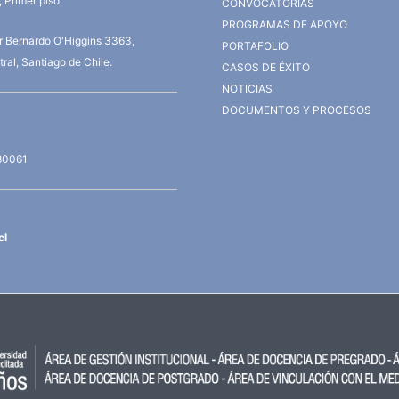
 Primer piso
CONVOCATORIAS
PROGRAMAS DE APOYO
or Bernardo O'Higgins 3363,
PORTAFOLIO
ral, Santiago de Chile.
CASOS DE ÉXITO
NOTICIAS
DOCUMENTOS Y PROCESOS
80061
cl