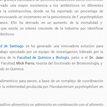
rvado una mayor resistencia a los antibióticos en diferentes
a la oxitetraciclina, donde se ha reportado un porcentaje de
, provocando un incremento en la persistencia de
F. psychrophilum
ianos. Ello ha derivado en un aumento de la mortalidad y
ue existe un interés creciente de la industria por identificar
ibióticos.
ad de Santiago
se ha generado una innovadora solución para
rabajo ejecutado por un equipo de investigación, liderado por la
mica de la
Facultad de Química y Biologí
a, junto a el
Dr. Juan
 Facultad;
Mick Parra
, tesista del Doctorado en Biotecnología, y
ado en Química.
o alimenticio para peces, a base de un complejo de coordinación
ar la enfermedad producida por
Flavobacterium psychrophilum
en
“aditivo alimenticio se administra en combinación con el alimento