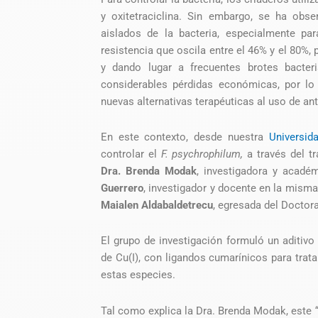
y oxitetraciclina. Sin embargo, se ha obse
aislados de la bacteria, especialmente par
resistencia que oscila entre el 46% y el 80%
y dando lugar a frecuentes brotes bacter
considerables pérdidas económicas, por lo q
nuevas alternativas terapéuticas al uso de ant
En este contexto, desde nuestra
Universid
controlar el
F. psychrophilum,
a través del t
Dra. Brenda Modak
, investigadora y acadé
Guerrero
, investigador y docente en la misma
Maialen Aldabaldetrecu
, egresada del Doctor
El grupo de investigación formuló un aditiv
de Cu(I), con ligandos cumarínicos para trat
estas especies.
Tal como explica la Dra. Brenda Modak, este