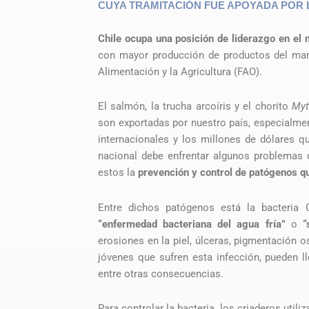
CUYA TRAMITACIÓN FUE APOYADA POR L
Chile ocupa una posición de liderazgo en el 
con mayor producción de productos del mar
Alimentación y la Agricultura (FAO).
El salmón, la trucha arcoíris y el chorito
Myt
son exportadas por nuestro país, especialme
internacionales y los millones de dólares q
nacional debe enfrentar algunos problemas q
estos la
prevención y control de patógenos q
Entre dichos patógenos está la bacteria
“enfermedad bacteriana del agua fría”
o
“
erosiones en la piel, úlceras, pigmentación 
jóvenes que sufren esta infección, pueden l
entre otras consecuencias.
Para controlar la bacteria, los criaderos util