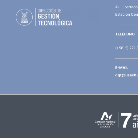
Av. Libertad
Estación Cent
TELÉFONO
(+56-2) 271 
E-MAIL
dgt@usach.