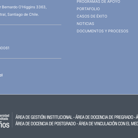
PROGRAMAS DE APOYO
or Bernardo O'Higgins 3363,
PORTAFOLIO
ral, Santiago de Chile.
CASOS DE ÉXITO
NOTICIAS
DOCUMENTOS Y PROCESOS
80061
cl