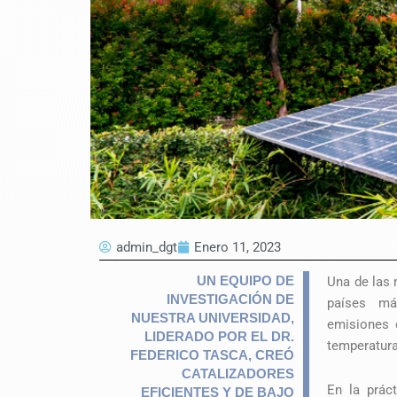
admin_dgt
Enero 11, 2023
UN EQUIPO DE
Una de las 
INVESTIGACIÓN DE
países má
NUESTRA UNIVERSIDAD,
emisiones 
LIDERADO POR EL DR.
temperatura
FEDERICO TASCA, CREÓ
CATALIZADORES
En la práct
EFICIENTES Y DE BAJO