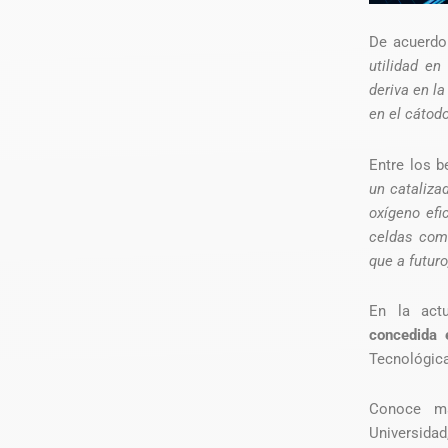
De acuerdo 
utilidad en
deriva en l
en el cátod
Entre los 
un cataliza
oxígeno efi
celdas com
que a futuro
En la act
concedida 
Tecnológica
Conoce má
Universida