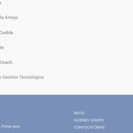
a.
la Armijo
Cedida
te
 Usach
de Gestión Tecnológica
INICIO
QUIÉNES SOMOS
 Primer piso
CONVOCATORIAS