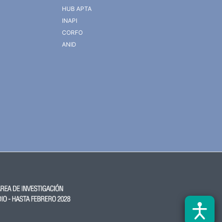
HUB APTA
INAPI
CORFO
ANID