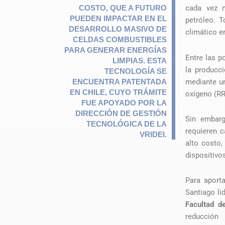
COSTO, QUE A FUTURO
cada vez 
PUEDEN IMPACTAR EN EL
petróleo. T
DESARROLLO MASIVO DE
climático e
CELDAS COMBUSTIBLES
PARA GENERAR ENERGÍAS
Entre las p
LIMPIAS. ESTA
la producc
TECNOLOGÍA SE
mediante u
ENCUENTRA PATENTADA
EN CHILE, CUYO TRÁMITE
oxígeno (R
FUE APOYADO POR LA
DIRECCIÓN DE GESTIÓN
Sin embarg
TECNOLÓGICA DE LA
requieren c
VRIDEI.
alto costo,
dispositivo
Para aporta
Santiago li
Facultad d
reducció