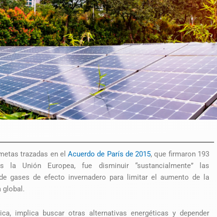
metas trazadas en el
Acuerdo de París de 2015
, que firmaron 193
s la Unión Europea, fue disminuir “sustancialmente” las
de gases de efecto invernadero para limitar el aumento de la
 global.
ica, implica buscar otras alternativas energéticas y depender