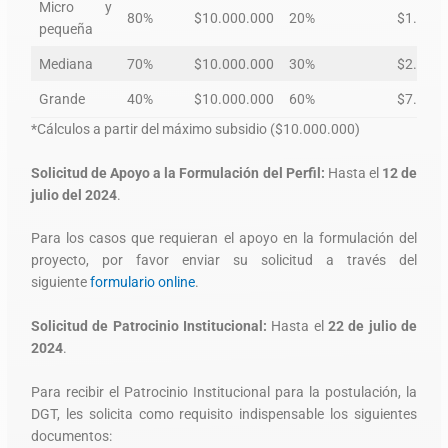
Micro y
80%
$10.000.000
20%
$1.250.
pequeña
Mediana
70%
$10.000.000
30%
$2.142.
Grande
40%
$10.000.000
60%
$7.500.
*Cálculos a partir del máximo subsidio ($10.000.000)
Solicitud de Apoyo a la Formulación del Perfil:
Hasta el
12 de
julio del 2024
.
Para los casos que requieran el apoyo en la formulación del
proyecto, por favor enviar su solicitud a través del
siguiente
formulario online
.
Solicitud de Patrocinio Institucional:
Hasta el
22 de julio de
2024
.
Para recibir el Patrocinio Institucional para la postulación, la
DGT, les solicita como requisito indispensable los siguientes
documentos: