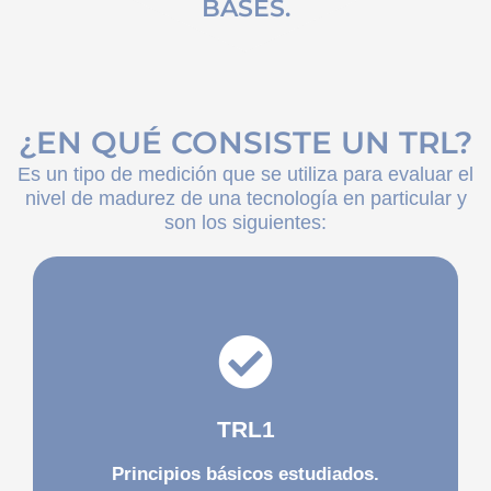
BASES.
¿EN QUÉ CONSISTE UN TRL?
Es un tipo de medición que se utiliza para evaluar el
nivel de madurez de una tecnología en particular y
son los siguientes:
investigación aplicada.
científica básica y la transición a
tecnológica. Comienza la investigación
TRL1
Nivel más bajo de maduración
Principios básicos estudiados.