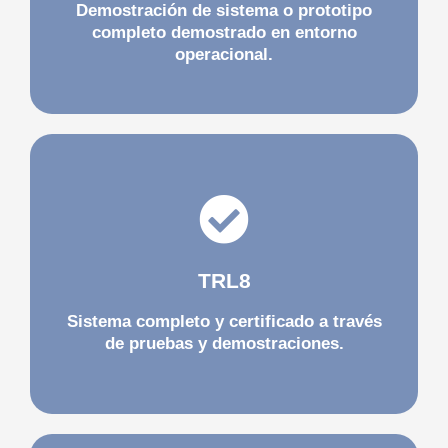
Demostración de sistema o prototipo
operar en escala precomercial. Es posible
completo demostrado en entorno
El sistema se encuentra o está próximo a
operacional.
sistema.
muchos casos, el final del desarrollo del
operacionales, habiendo alcanzado en
TRL8
forma final y bajo condiciones
Las tecnologías han sido probadas en su
Sistema completo y certificado a través
de pruebas y demostraciones.