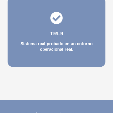
comercialización y/o producción.
probado y disponible para su
TRL9
Tecnología/sistema en su fase final,
Sistema real probado en un entorno
operacional real.