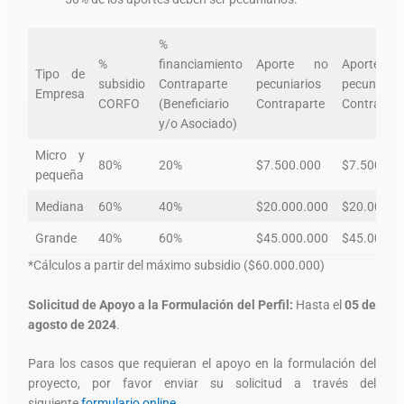
%
%
financiamiento
Aporte no
Aportes
Tipo de
subsidio
Contraparte
pecuniarios
pecuniario
Empresa
CORFO
(Beneficiario
Contraparte
Contrapart
y/o Asociado)
Micro y
80%
20%
$7.500.000
$7.500.00
pequeña
Mediana
60%
40%
$20.000.000
$20.000.0
Grande
40%
60%
$45.000.000
$45.000.0
*Cálculos a partir del máximo subsidio ($60.000.000)
Solicitud de Apoyo a la Formulación del Perfil:
Hasta el
05 de
agosto de 2024
.
Para los casos que requieran el apoyo en la formulación del
proyecto, por favor enviar su solicitud a través del
siguiente
formulario online
.