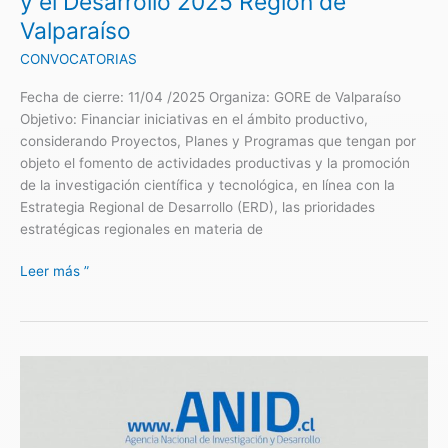
y el Desarrollo 2025 Región de
Región
Valparaíso
de
Valparaíso
CONVOCATORIAS
Fecha de cierre: 11/04 /2025 Organiza: GORE de Valparaíso
Objetivo: Financiar iniciativas en el ámbito productivo,
considerando Proyectos, Planes y Programas que tengan por
objeto el fomento de actividades productivas y la promoción
de la investigación científica y tecnológica, en línea con la
Estrategia Regional de Desarrollo (ERD), las prioridades
estratégicas regionales en materia de
Leer más ”
Concurso
Desafío
Global
en